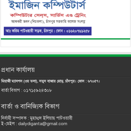
প্রধান কার্যালয়
মিয়াজী ম্যানশন (৩য় তলা), নতুন বাজার মোড়, চাঁদপুর। ফোন : ৬৭০৫৭।
বার্তা বিভাগ : ০১৭১৫৯২৪৩০৮
বার্তা ও বানিজ্যিক বিভাগ
নির্বাহী সম্পাদক : মুহাম্মদ ইলিয়াছ পাটওয়ারী
ই-মেইল : dailydiganta@gmail.com