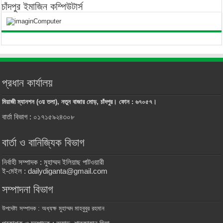
চাঁদপুর ইমাজিন কম্পিউটার্স
প্রধান কার্যালয়
মিয়াজী ম্যানশন (৩য় তলা), নতুন বাজার মোড়, চাঁদপুর। ফোন : ৬৭০৫৭।
বার্তা বিভাগ : ০১৭১৫৯২৪৩০৮
বার্তা ও বানিজ্যিক বিভাগ
নির্বাহী সম্পাদক : মুহাম্মদ ইলিয়াছ পাটওয়ারী
ই-মেইল : dailydiganta@gmail.com
সম্পাদনা বিভাগ
উপদেষ্টা সম্পাদক : অধ্যক্ষ মুহাম্মদ মাহবুবুর রহমান