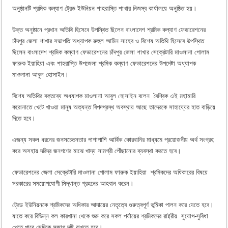
অনুষ্ঠানটি শ্রমিক কল্যাণ ট্রেড ইউনিয়ন শাহরাস্তি শাখার নিজস্ব কার্যালয়ে অনুষ্ঠিত হয়।
উক্ত অনুষ্ঠানে প্রধান অতিথি হিসেবে উপস্থিত ছিলেন বাংলাদেশ শ্রমিক কল্যাণ ফেডারেশনের
চাঁদপুর জেলা শাখার সভাপতি অধ্যাপক রুহুল আমিন সাহেব ও বিশেষ অতিথি হিসেবে উপস্থিত
ছিলেন বাংলাদেশ শ্রমিক কল্যাণ ফেডারেশনের চাঁদপুর জেলা শাখার সেক্রেটারি মাওলানা গোলাম
ফারুক ইয়াহিয়া এবং শাহরাস্তি উপজেলা শ্রমিক কল্যাণ ফেডারেশনের উপদেষ্টা অধ্যাপক
মাওলানা আবুল হোসাইন।
বিশেষ অতিথির বক্তব্যে অধ্যাপক মাওলানা আবুল হোসাইন বলেন বৈশ্বিক এই মহামারি
করোনাতে খেটে খাওয়া মানুষ অত্যন্ত বিপদগ্রস্থ অবস্থায় আছে তাদেরকে সাহায্যের হাত বাড়িয়ে
দিতে হবে।
এজন্য সকল ধরনের জনসচেতনতার পাশাপাশি আর্থিক কোরবানির মাধ্যমে প্রয়োজনীয় অর্থ সংগ্রহ
করে অসহায় দরিদ্র জনগণের মাঝে খাদ্য সামগ্রী পৌঁছানোর ব্যবস্থা করতে হবে।
ফেডারেশনের জেলা সেক্রেটারি মাওলানা গোলাম ফারুক ইয়াহিয়া শ্রমিকদের অধিকারের বিষয়ে
সরকারের সময়োপযোগী সিদ্ধান্ত গ্রহনের আহবান করেন।
ট্রেড ইউনিয়নকে শ্রমিকদের অধিকার আদায়ের নেতৃত্বে গুরুত্বপূর্ণ ভূমিকা পালন করে যেতে হবে।
যাতে করে বিভিন্ন কল কারখানা থেকে শুরু করে সকল পর্যায়ের শ্রমিকদের রাষ্ট্রীয় সুযোগ-সুবিধা
পেতে পারে সেদিকে সজাগ দৃষ্টি রাখতে হবে।