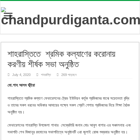
শাহরাস্তিতে শ্রমিক কল্যাণের করোনায়
করণীয় শীর্ষক সভা অনুষ্ঠিত
July 4, 2020
শাহরাস্তি
269 পড়েছেন
মো.শাহ আলম ভূঁইয়া
শাহরাস্তিতে শ্রমিক কল্যাণ ফেডারেশনের ট্রেড ইউনিয়ন কর্তৃক শ্রমিকদের মাঝে সচেতনতা বৃদ্ধি
ও তাদের সকল ধরনের অধিকার আদায়ের লক্ষ্যে সকল শ্রেণি পেশায় শ্রমিকদের নিয়ে শিক্ষা বৈঠক
অনুষ্ঠিত হয়।
ফেডারেশনের শাহরাস্তি উপজেলা শাখার সেক্রেটারি জনাব মোঃ আবুল বাশার এর সঞ্চালনায় এবং
সভাপতি শেখ মিজানুর রহমানের সভাপতিত্বে অনুষ্ঠানটি ৩রা জুলাই রোজ শুক্রবার অনুষ্ঠিত হয়।