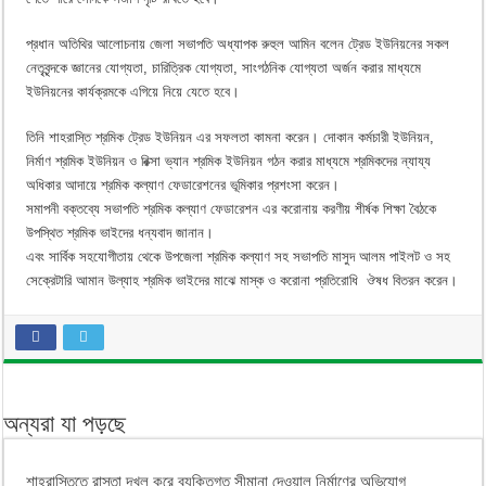
প্রধান অতিথির আলোচনায় জেলা সভাপতি অধ্যাপক রুহুল আমিন বলেন ট্রেড ইউনিয়নের সকল
নেতৃবৃন্দকে জ্ঞানের যোগ্যতা, চারিত্রিক যোগ্যতা, সাংগঠনিক যোগ্যতা অর্জন করার মাধ্যমে
ইউনিয়নের কার্যক্রমকে এগিয়ে নিয়ে যেতে হবে।
তিনি শাহরাস্তি শ্রমিক ট্রেড ইউনিয়ন এর সফলতা কামনা করেন। দোকান কর্মচারী ইউনিয়ন,
নির্মাণ শ্রমিক ইউনিয়ন ও রিক্সা ভ্যান শ্রমিক ইউনিয়ন গঠন করার মাধ্যমে শ্রমিকদের ন্যায্য
অধিকার আদায়ে শ্রমিক কল্যাণ ফেডারেশনের ভূমিকার প্রশংসা করেন।
সমাপনী বক্তব্যে সভাপতি শ্রমিক কল্যাণ ফেডারেশন এর করোনায় করণীয় শীর্ষক শিক্ষা বৈঠকে
উপস্থিত শ্রমিক ভাইদের ধন্যবাদ জানান।
এবং সার্বিক সহযোগীতায় থেকে উপজেলা শ্রমিক কল্যাণ সহ সভাপতি মাসুদ আলম পাইলট ও সহ
সেক্রেটারি আমান উল্যাহ শ্রমিক ভাইদের মাঝে মাস্ক ও করোনা প্রতিরোধি ঔষধ বিতরন করেন।
অন্যরা যা পড়ছে
শাহরাস্তিতে রাস্তা দখল করে ব্যক্তিগত সীমানা দেওয়াল নির্মাণের অভিযোগ