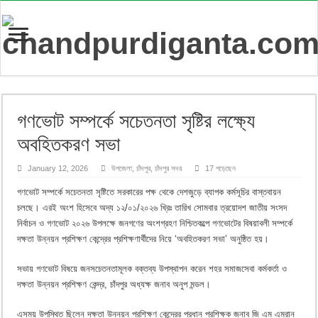
গণভোট সম্পর্কে সচেতনতা সৃষ্টির লক্ষ্যে
অবহিতকরণ সভা
January 12, 2026
উপজেলা
,
চাঁদপুর
,
চাঁদপুর সদর
17 পড়েছেন
গণভোট সম্পর্কে সচেতনতা সৃষ্টিতে সরকারের পক্ষ থেকে দেশজুড়ে ব্যাপক কর্মসূচির বাস্তবায়ন
চলছে। এরই অংশ হিসেবে অদ্য ১২/০১/২০২৬ খ্রিঃ তারিখ সোমবার ত্রয়োদশ জাতীয় সংসদ
নির্বাচন ও গণভোট ২০২৬ উপলক্ষে জনগণের অংশগ্রহণ নিশ্চিতকল্পে গণভোটের বিষয়াবলী সম্পর্কে
দক্ষতা উন্নয়ন প্রশিক্ষণ কেন্দ্রের প্রশিক্ষণার্থীদের নিয়ে ‘অবহিতকরণ সভা’ অনুষ্ঠিত হয়।
সভায় গণভোট বিষয়ে জনসচেতনতামূলক বক্তব্য উপস্থাপন করেন শহর সমাজসেবা কর্মকর্তা ও
দক্ষতা উন্নয়ন প্রশিক্ষণ কেন্দ্র, চাঁদপুর অধ্যক্ষ জনাব অনুপ মন্ডল।
এসময় উপস্থিত ছিলেন দক্ষতা উন্নয়ন প্রশিক্ষণ কেন্দ্রের প্রধান প্রশিক্ষক জনাব জি এম এমরান