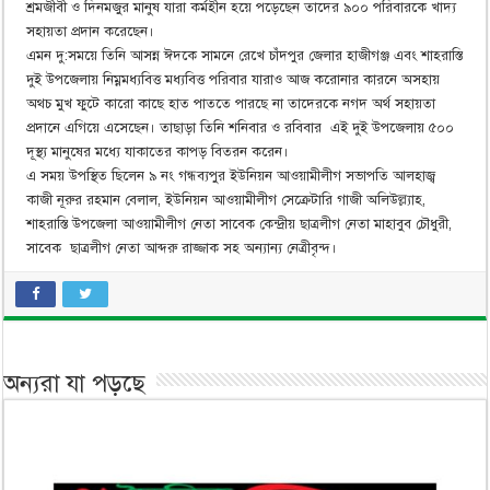
শ্রমজীবী ও দিনমজুর মানুষ যারা কর্মহীন হয়ে পড়েছেন তাদের ৯০০ পরিবারকে খাদ্য
সহায়তা প্রদান করেছেন।
এমন দু:সময়ে তিনি আসন্ন ঈদকে সামনে রেখে চাঁদপুর জেলার হাজীগঞ্জ এবং শাহরাস্তি
দুই উপজেলায় নিম্নমধ্যবিত্ত মধ্যবিত্ত পরিবার যারাও আজ করোনার কারনে অসহায়
অথচ মুখ ফুটে কারো কাছে হাত পাততে পারছে না তাদেরকে নগদ অর্থ সহায়তা
প্রদানে এগিয়ে এসেছেন। তাছাড়া তিনি শনিবার ও রবিবার এই দুই উপজেলায় ৫০০
দূস্থ্য মানুষের মধ্যে যাকাতের কাপড় বিতরন করেন।
এ সময় উপস্থিত ছিলেন ৯ নং গন্ধব্যপুর ইউনিয়ন আওয়ামীলীগ সভাপতি আলহাজ্ব
কাজী নূরুর রহমান বেলাল, ইউনিয়ন আওয়ামীলীগ সেক্রেটারি গাজী অলিউল্ল্যাহ,
শাহরাস্তি উপজেলা আওয়ামীলীগ নেতা সাবেক কেন্দ্রীয় ছাত্রলীগ নেতা মাহাবুব চৌধুরী,
সাবেক ছাত্রলীগ নেতা আব্দরু রাজ্জাক সহ অন্যান্য নেত্রীবৃন্দ।
অন্যরা যা পড়ছে