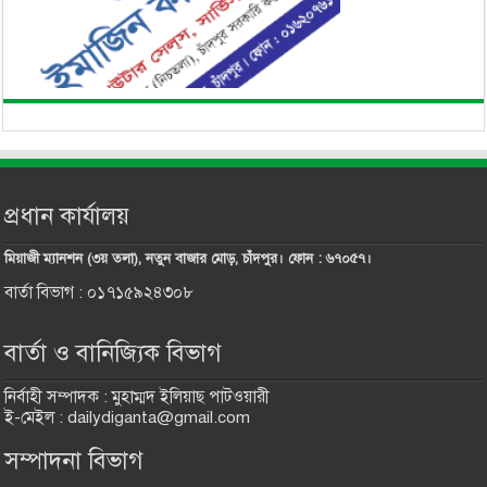
প্রধান কার্যালয়
মিয়াজী ম্যানশন (৩য় তলা), নতুন বাজার মোড়, চাঁদপুর। ফোন : ৬৭০৫৭।
বার্তা বিভাগ : ০১৭১৫৯২৪৩০৮
বার্তা ও বানিজ্যিক বিভাগ
নির্বাহী সম্পাদক : মুহাম্মদ ইলিয়াছ পাটওয়ারী
ই-মেইল : dailydiganta@gmail.com
সম্পাদনা বিভাগ