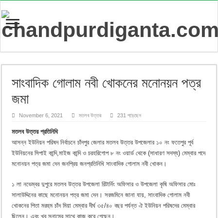
সাংবাদিক গোলাম নবী খোকনের মনোনয়ন পত্র
জমা
November 6, 2021
মতলব উত্তর
231 পড়েছেন
মতলব উত্তর প্রতিনিধি
আসন্ন ইউনিয়ন পরিষদ নির্বাচনে চাঁদপুর জেলার মতলব উত্তর উপজেলার ১০ নং ফতেপুর পূর্ব
ইউনিয়নের সিপাই কান্দি,মাইজ কান্দি ও চরহরিগোপ ৮ নং ওয়ার্ড থেকে (সাধারণ সদস্য) মেম্বার পদে
মনোনয়ন পত্র জমা দেন জনপ্রিয় জনপ্রতিনিধি সাংবাদিক গোলাম নবী খোকন।
১ লা নভেম্বর দুপুরে মতলব উত্তর উপজেলা রিটার্নিং অফিসার ও উপজেলা কৃষি অফিসার মোঃ
সালাউদ্দিনের কাছে মনোনয়ন পত্র জমা দেন। সরজমিনে জানা যায়, সাংবাদিক গোলাম নবী
খোকনের পিতা মরহুম চাঁদ মিয়া মেম্বার দীর্ঘ ৩৫/৪০ বছর পর্যন্ত ঐ ইউনিয়ন পরিষদের মেম্বার
ছিলেন। এবং খুব সুনামের সাথে কাজ করে গেছেন।