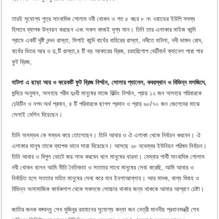
তারই সুযোগ্য পুত্র সাংবাদিক গোলাম নবী খোকন ও গত ৫ বছর ৮ নং ওয়াডের ইউপি সদস্য
হিসাবে ব্যাপক উন্নয়ন করছেন এবং সকল কাজই দৃশ্য মান। তিনি তার এলাকার মাইজ কান্দি
গ্রামে একটি দৃষ্টি নন্দন রাস্তা, সিপাই কান্দি বাধেঁর বাহিরের রাস্তা, নদীতে ঘাটলা, নদী ভাঙ্গন রোদ,
বাধেঁর ভিতর আর ও দু,টি রাস্তা,৪ টি বড় আকারের ব্রিজ, চরহরিগোপ বেড়ীঁবাধঁ ক্যানেল পারা পার
ফুট ব্রিজ,
ঘাটলা এ ছাড়া আর ও কয়েকটি ফুট ব্রিজ নির্ম্মান, সোলার প্যানেল, কবরস্থান ও বিভিন্ন মসজিদে,
মন্দিরে অনুদান, অসহায় গরীব দুঃখী মানুষের মাজে বিল্ডিং নির্ম্মান, প্রায় ১২ জন অসহায় পরিবারকে
ঢেউটিন ও নগদ অর্থ প্রদান, ৪ টি পরিবারকে ছাগল প্রদান ও প্রায় ৬০/৭০ জন জেলেদের মাঝে
সেলাই মেশিন দিয়েছেন।
তিনি অসম্ভব কে সম্ভব করে তোলেছেন। তিনি আবার ও ঐ এলাকা থেকে নির্বাচন করবেন। ঐ
এলাকার মানুষ তাকে ব্যাপক ভাবে সারা দিয়েছেন। আসছে ২৮ নভেম্বর ইউনিয়ন পরিষদ নির্বাচন।
তিনি আবার ও বিপুল ভোটে জয় লাভ করবেন বলে মানুষের ধারনা। মেম্বার পার্থী সাংবাদিক গোলাম
নবী খোকন বলেন আমি নীতি নৈতিকতা ও সততার সাথে মানুষের সেবা করেছি, আমি আবার ও
নির্বাচিত হলে সততার সহিত মানুষের সেবা করে যাব ইনশাআল্লাহ। আর মাদক, বাল্য বিবাহ ও
বিভিন্ন অসামাজিক কার্যকলাপ থেকে সকলকে সোচ্চার থাকার জন্য থাককে আমার আপ্রাণ চেষ্টা।
জাতির জনক বঙ্গবন্ধু শেখ মুজিবুর রহমানের সুযোগ্য কন্যা জন নেত্রী মাননীয় প্রধানমন্ত্রী শেখ