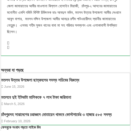
জেলা জামায়াতের আমীর মাওলানা বিল্লাল হোসাইন মিয়াজী, চাঁদপুর-২ আসনের জামায়াতের
মনোনীত এমপি নমিনি বিশিষ্ট চিকিৎসক ডাঃ আবদুল মবিন, মতলব উত্তর উপজেলা আমীর দেওয়ান
আবুল বাশার, মতলব দক্ষিন উপজেলা আমীর আবদুর রশীদ পাটওয়ারীসহ স্থানীয় জামায়াতের
নেতৃবৃন্দ। এসময় শহীদ সুজন খানের বাবা মা সহ পরিবার সদস্যগন এবং এলাকাবাসী উপস্থিত
ছিলেন।
অন্যরা যা পড়ছে
মতলব উত্তর উপজেলা ছাত্রদলের সদস্য সচিবের বিরুদ্ধে
June 15, 2026
মতলবে দুই ইটভাটা মালিককে ৭ লাখ টাকা জরিমানা
March 5, 2026
চাঁদপুরসহ সারাদেশের চরাঞ্চলে মোতায়েন থাকবে কোস্টগার্ডের ৩ হাজার ৫৮৫ সদস্য
February 10, 2026
ফেসবুকে সংবাদ পড়তে লাইক দিন