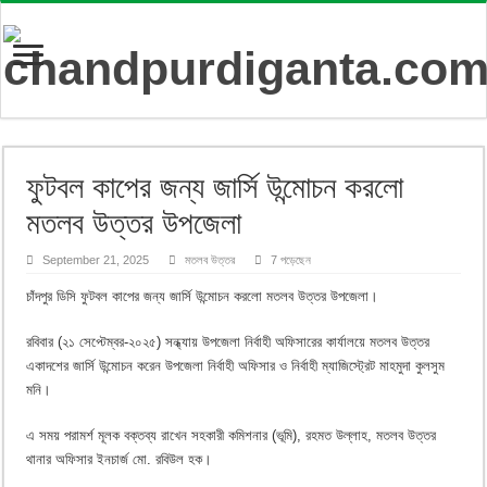
ফুটবল কাপের জন্য জার্সি উন্মোচন করলো
মতলব উত্তর উপজেলা
September 21, 2025
মতলব উত্তর
7 পড়েছেন
চাঁদপুর ডিসি ফুটবল কাপের জন্য জার্সি উন্মোচন করলো মতলব উত্তর উপজেলা।
রবিবার (২১ সেপ্টেম্বর-২০২৫) সন্ধ্যায় উপজেলা নির্বাহী অফিসারের কার্যালয়ে মতলব উত্তর
একাদশের জার্সি উন্মোচন করেন উপজেলা নির্বাহী অফিসার ও নির্বাহী ম্যাজিস্ট্রেট মাহমুদা কুলসুম
মনি।
এ সময় পরামর্শ মূলক বক্তব্য রাখেন সহকারী কমিশনার (ভূমি), রহমত উল্লাহ, মতলব উত্তর
থানার অফিসার ইনচার্জ মো. রবিউল হক।