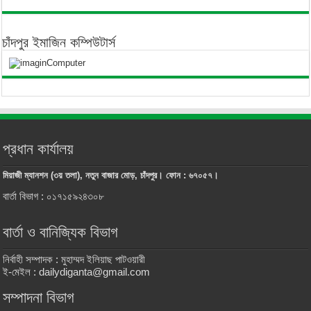
চাঁদপুর ইমাজিন কম্পিউটার্স
প্রধান কার্যালয়
মিয়াজী ম্যানশন (৩য় তলা), নতুন বাজার মোড়, চাঁদপুর। ফোন : ৬৭০৫৭।
বার্তা বিভাগ : ০১৭১৫৯২৪৩০৮
বার্তা ও বানিজ্যিক বিভাগ
নির্বাহী সম্পাদক : মুহাম্মদ ইলিয়াছ পাটওয়ারী
ই-মেইল : dailydiganta@gmail.com
সম্পাদনা বিভাগ