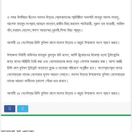
এ সময় উপস্থিত ছিলেন মতলব উত্তর প্রেসক্লাবের প্রতিষ্ঠিতা সভাপতি মাহবুব আলম লাভলু,
আশেফ মাহমুদ সংগ্রাম,আবদুল মান্নান,রাজীব মিয়া,জয়নাল পাটোয়ারী, নূরুল হক ফয়েজী, সাকিল
খাঁন,ফরহাদ হোসেন,পলাশ আহাম্মেদ,নুরনবী,শিপন মিয়া প্রমূখ।
আগামী ২৪ সেপ্টেম্বর ডিসি ফুটবল কাপে মতলব উত্তর ও কচুয়া উপজেলা অংশ গ্রহণ করবে।
উপজেলা নির্বাহী অফিসার মাহমুদা কুলসুম মনি বলেন, জার্সি উন্মোচনের উদ্দেশ্য হলো টুর্নামেন্টের
জন্য দলের পরিচিতি তৈরি করা এবং খেলোয়াড়দের জন্য নতুন পোশাক সরবরাহ করা। আশা করছি
ডিসি কাপ ফুটবল টুর্নামেন্ট অত্যন্ত সুন্দর ও মনোরম পরিবেশে অনুষ্ঠিত হবে। অংশগ্রহণকৃত দলের
খেলোয়াড়রা তাদের খেলোয়ার সুলভ আচরণ দেখাবে। মতলব উত্তর উপজেলায় ফুটবল খেলোয়াড়রা
তাদের আচরণ অতীতের হ্যালো গৌরব ধরে রাখবে।
আগামী ২৪ সেপ্টেম্বর ডিসি ফুটবল কাপে মতলব উত্তর ও কচুয়া উপজেলা অংশ গ্রহণ করবে।