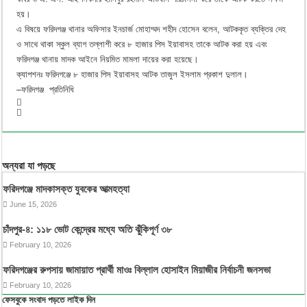
হয়।
এ বিষয়ে ফরিদগঞ্জ থানার অফিসার ইনচার্জ মোহাম্মদ শহীদ হোসেন বলেন, আটককৃত ব্যক্তির দেহ
ও সাথে থাকা স্কুল ব্যাগ তল্লাশী করে ৮ হাজার পিস ইয়াবাসহ তাকে আটক করা হয় এবং
ফরিদগঞ্জ থানায় মাদক আইনে নিয়মিত মামলা দায়ের করা হয়েছে।
ক্যাপশনঃ ফরিদগঞ্জে ৮ হাজার পিস ইয়াবাসহ আটক তাজুল ইসলাম প্রকাশ দুলাল।
–ফরিদগঞ্জ প্রতিনিধি
অন্যরা যা পড়ছে
ফরিদগঞ্জে মাদকাসক্ত যুবকের আত্মহত্যা
June 15, 2026
চাঁদপুর-৪: ১১৮ ভোট কেন্দ্রের মধ্যে অতি ঝুঁকিপূর্ণ ৩৮
February 10, 2026
ফরিদগঞ্জের রুপসায় জামায়াত প্রার্থী মাওঃ বিল্লাল হোসাইন মিয়াজীর নির্বাচনী জনসভা
February 10, 2026
ফেসবুকে সংবাদ পড়তে লাইক দিন