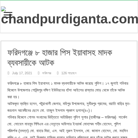
ফরিদগঞ্জে ৮ হাজার পিস ইয়াবাসহ মাদক
ব্যবসায়ীকে আটক
July 17, 2021
ফরিদগঞ্জ
126 পড়েছেন
ফরিদগঞ্জে ৮ হাজার পিস ইয়াবাসহ ১ মাদক ব্যবসায়ীকে আটক করেছে পুলিশ। ১৭ জুলাই শনিবার
বিকেলে উপজেলার গোবিন্দপুর দক্ষিণ ইউনিয়নের হাঁসা আইলের রাস্তার মোড় থেকে তাঁকে আটক
করা হয়।
আটককৃত ব্যক্তি হলেন, পটুয়াখালী জেলার, মহিপুর উপজেলার, সুধীরপুর গ্রামের, বয়াতি বাড়ির মৃত-
জয়নাল আবেদীনের ছেলে মো. তাজুল ইসলাম প্রকাশ দুলাল(৪০)।
শনিবার বিকেলে গোপন সংবাদের ভিত্তিতে অতিরিক্ত পুলিশ সুপার (হাজীগঞ্জ – ফরিদগঞ্জ) সার্কেল
মো. সোহেল মাহমুদ পিপিএম এর নেতৃত্বে অফিসার ইনচার্জ মোহাম্মদ শহীদ হোসেন, পুলিশ
পরিদর্শক (তদন্ত) মো. বাহার মিয়া, এস. আই নূরুল ইসলাম, মো. জামাল হোসেন, মো. মহসিন
কবির ও এ. এস. আই সিকদার হাসিবুর রহমান অভিযান পরিচালনা করে তাঁকে আটক করতে সক্ষম