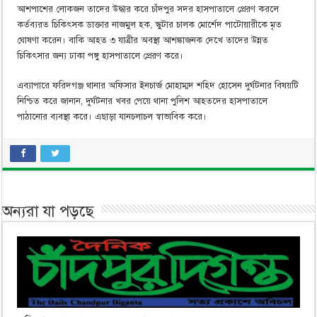
আশপাশের লোকজন তাদের উদ্ধার করে চাঁদপুর সদর হাসপাতালে প্রেরণ করলে
কর্তব্যরত চিকিৎসক ডাক্তার নাজমুল হক, স্কুটার চালক মোর্শেদ পাটোয়ারীকে মৃত
ঘোষণা করেন। বাকি আহত ৩ যাত্রীর অবস্থা আশঙ্কাজনক দেখে তাদের উন্নত
চিকিৎসার জন্য ঢাকা পঙ্গু হাসপাতালে প্রেরণ করে।
এব্যাপারে ফরিদগঞ্জ থানার অফিসার ইনচার্জ মোহাম্মদ শহিদ হোসেন দুর্ঘটনার বিষয়টি
নিশ্চিত করে জানান, দুর্ঘটনার খবর পেয়ে থানা পুলিশ আহতদের হাসপাতালে
পাঠানোর ব্যবস্থা করে। এছাড়া যানচলাচল স্বাভাবিক করে।
অন্যরা যা পড়ছে