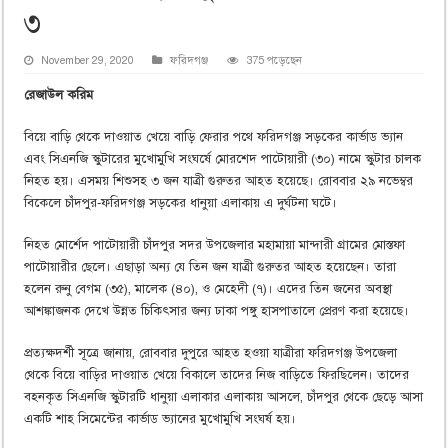
৩
November 29, 2020
ফরিদগঞ্জ
375 পড়েছেন
রেজাউল করিম
বিয়ে বাড়ি থেকে দাওয়াত খেয়ে বাড়ি ফেরার পথে ফরিদগঞ্জ সড়কের কার্ভাড ভ্যান
এবং সিএনজি স্কুটারের মুখোমুখি সংঘর্ষে মোরশেদ পাটোয়ারী (৩০) নামে স্কুটার চালক
নিহত হয়। এসময় শিশুসহ ৩ জন যাত্রী গুরুতর আহত হয়েছে। রোববার ২৯ নভেম্বর
বিকেলে চাঁদপুর-ফরিদগঞ্জ সড়কের ধানুয়া এলাকায় এ দুর্ঘটনা ঘটে।
নিহত মোর্শেদ পাটোয়ারী চাঁদপুর সদর উপজেলার মহামায়া মান্দারী গ্রামের মোস্তফা
পাটোয়ারীর ছেলে। এছাড়া অন্য যে তিন জন যাত্রী গুরুতর আহত হয়েছেন। তারা
হলেন রুনু বেগম (৩৫), মালেক (৪০), ও মেহেদী (৭)। এদের তিন জনের অবস্থা
আশঙ্কাজনক দেখে উন্নত চিকিৎসার জন্য ঢাকা পঙ্গু হাসপাতালে প্রেরণ করা হয়েছে।
প্রত্যক্ষদর্শী সূত্রে জানায়, রোববার দুপুরে আহত হওয়া যাত্রীরা ফরিদগঞ্জ উপজেলা
থেকে বিয়ে বাড়ির দাওয়াত খেয়ে বিকালে তাদের নিজ বাড়িতে ফিরছিলেন। তাদের
বহনকৃত সিএনজি স্কুটারটি ধানুয়া এলাকার এলাকায় আসলে, চাঁদপুর থেকে ছেড়ে আসা
একটি শাহ সিমেন্টের কার্ভাড ভ্যানের মুখোমুখি সংঘর্ষ হয়।