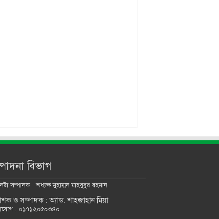
্পাদনা বিভাগ
ষ্টা সম্পাদক : অধ্যক্ষ মুহাম্মদ মাহবুবুর রহমান
কাশক ও সম্পাদক : অ্যাড. শাহজাহান মিয়া
াযোগ : ০১৭১২০৫০৩৪০