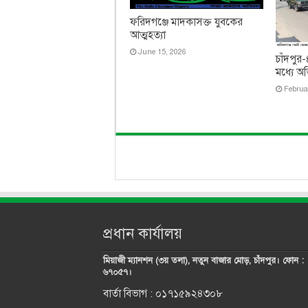
ফরিদগঞ্জে মাদকাসক্ত যুবকের
আত্মহত্যা
June 15, 2026
চাঁদপুর
মধ্যে অত
Februa
প্রধান কার্যালয়
মিয়াজী ম্যানশন (৩য় তলা), নতুন বাজার মোড়, চাঁদপুর। ফোন :
৬৭০৫৭।
বার্তা বিভাগ : ০১৭১৫৯২৪৩০৮