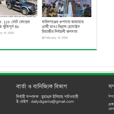
-৪: ১১৮ ভোট কেন্দ্রের
ফরিদগঞ্জের রুপসায় জামায়াত
ি ঝুঁকিপূর্ণ ৩৮
প্রার্থী মাওঃ বিল্লাল হোসাইন
মিয়াজীর নির্বাচনী জনসভা
ry 10, 2026
February 10, 2026
বার্তা ও বানিজ্যিক বিভাগ
সম
নির্বাহী সম্পাদক : মুহাম্মদ ইলিয়াছ পাটওয়ারী
উপদে
ই-মেইল : dailydiganta@gmail.com
প্র
যোগ