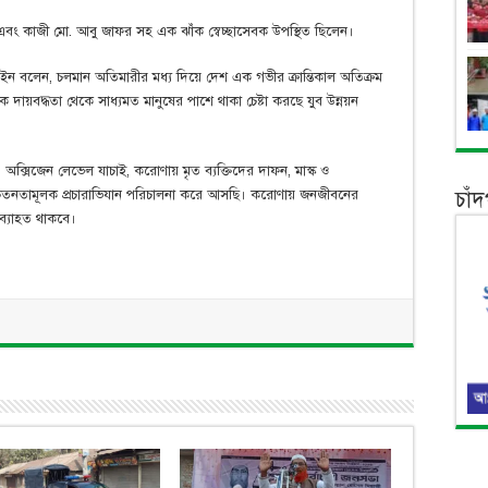
ং কাজী মো. আবু জাফর সহ এক ঝাঁক স্বেচ্ছাসেবক উপস্থিত ছিলেন।
ইন বলেন, চলমান অতিমারীর মধ্য দিয়ে দেশ এক গভীর ক্রান্তিকাল অতিক্রম
দায়বদ্ধতা থেকে সাধ্যমত মানুষের পাশে থাকা চেষ্টা করছে যুব উন্নয়ন
েবা, অক্সিজেন লেভেল যাচাই, করোণায় মৃত ব্যক্তিদের দাফন, মাস্ক ও
চাঁ
সচেতনতামূলক প্রচারাভিযান পরিচালনা করে আসছি। করোণায় জনজীবনের
 অব্যাহত থাকবে।