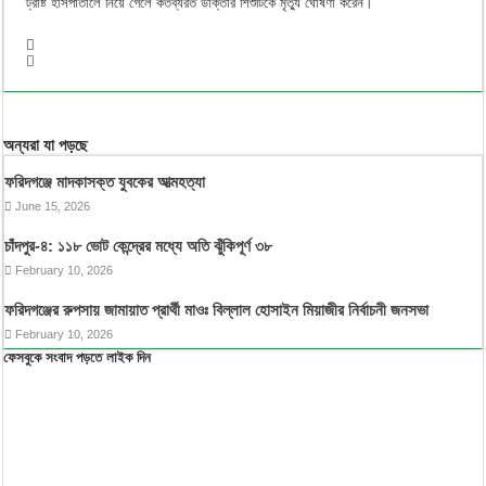
ট্রাষ্ট হাসপাতালে নিয়ে গেলে কর্তব্যরত ডাক্তার শিশুটিকে মৃত্যু ঘোষণা করেন।
অন্যরা যা পড়ছে
ফরিদগঞ্জে মাদকাসক্ত যুবকের আত্মহত্যা
June 15, 2026
চাঁদপুর-৪: ১১৮ ভোট কেন্দ্রের মধ্যে অতি ঝুঁকিপূর্ণ ৩৮
February 10, 2026
ফরিদগঞ্জের রুপসায় জামায়াত প্রার্থী মাওঃ বিল্লাল হোসাইন মিয়াজীর নির্বাচনী জনসভা
February 10, 2026
ফেসবুকে সংবাদ পড়তে লাইক দিন