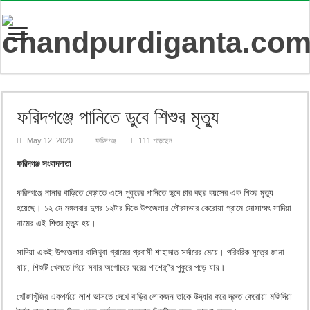
ফরিদগঞ্জে পানিতে ডুবে শিশুর মৃত্যু
May 12, 2020
ফরিদগঞ্জ
111 পড়েছেন
ফরিদগঞ্জ সংবাদদাতা
ফরিদগঞ্জে নানার বাড়িতে বেড়াতে এসে পুকুরের পানিতে ডুবে চার বছর বয়সের এক শিশুর মৃত্যু
হয়েছে। ১২ মে মঙ্গলবার দুপর ১২টার দিকে উপজেলার পৌরসভার কেরোয়া গ্রামে মোসাম্মৎ সাদিয়া
নামের এই শিশুর মৃত্যু হয়।
সাদিয়া একই উপজেলার বালিথুবা গ্রামের প্রবাসী শাহাদাত সর্দারের মেয়ে। পরিবরিক সূত্রে জানা
যায়, শিশুটি খেলতে গিয়ে সবার অগোচরে ঘরের পাশের্^র পুকুরে পড়ে যায়।
খোঁজাখুঁজির একপর্যয়ে লাশ ভাসতে দেখে বাড়ির লোকজন তাকে উদ্ধার করে দ্রুত কেরোয়া মজিদিয়া