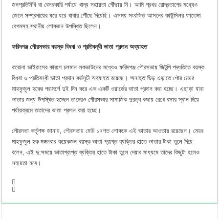
জনপ্রতিনিধি বা বেসরকারি পর্যায়ে খাদ্য সহায়তা পৌঁছায় নি। আমি প্রখর রোদ্রতাপের মধ্যেও
জেলে সম্প্রদায়ের ঘরে ঘরে খাবার পৌঁছে দিয়েছি। এসময় সংরক্ষিত আসনের কাউন্সিলর ফাতেমা
বেগমসহ স্থানীয় লোকজন উপস্থিত ছিলেন।
ফরিদগঞ্জ পৌরসভার বয়স্ক বিধবা ও প্রতিবন্ধী ভাতা প্রদান অব্যাহত
করোনা ভাইরাসের কারণে চলমান লকডাউনের মধ্যেও ফরিদগঞ্জ পৌরসভায় জিটুপি পদ্ধতিতে বয়স্ক
বিধবা ও প্রতিবন্ধী ভাতা প্রদান কর্মসূচী অব্যাহত রয়েছে। অনাহুত ভিড় এড়াতে পৌর মেয়র
মাহফুজুল হকের পরামর্শে দুই দিন করে এক একটি ওয়ার্ডের ভাতা প্রদান করা হচ্ছে। এছাড়া যারা
ভাতার জন্য উপস্থিত হচ্ছেন তাদেরও পৌরসভার সামাজিক দুরত্ব বজায় রেখে বসার স্থান দিয়ে
পর্যায়ক্রমে ততাদের ভাতা প্রদান করা হচ্ছে।
পৌরসভা কর্তৃপক্ষ জানায়, পৌরসভায় মোট ১৭শত লোককে এই ভাতার আওতায় রয়েছেন। মেয়র
মাহফুজুল হক মঙ্গলবার কয়েকজন বয়স্ক ভাতা প্রাপ্ত ব্যক্তির হাতে ভাতার টাকা তুলে দিয়ে
বলেন, এই দু:সময়ে ভাতাপ্রাপ্ত ব্যক্তির হাতে টাকা তুলে দেয়ার মাধ্যমে তাদের কিছুটা হলেও
সহায়তা হবে।