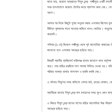
জানা যায়, করোনা আক্রান্ত শিমুল চন্দ্র লক্ষ্মীপুরে একটি ফার্
সদর হাসপাতালে করোনা টেস্টের জন্য স্যাম্পল জমা দেয়। সেখ
আসে।
আসার পর নিজে কিছুটা সুস্থ অনুভব করায় এলাকার কিশোর যুব
বিভিন্ন কৃষকদের সাথে অন্যের জমিতে ধানও কেটেছে। বন্ধুদে
করেননি।
শনিবার (৯ মে) বিকেলে লক্ষ্মীপুর থেকে পূর্ব আলোনিয়া বাজা
জানানো হলে এলাকায় আতঙ্ক ছড়িয়ে পড়ে।
বিষয়টি স্থানীয় ব্যক্তিবর্গ ফরিদগঞ্জ থানায় জানালে থানা কর্তৃপক
করে। তার বাড়ির চারদিকে লাল পতাকা টানিয়ে দেওয়া হয়। যদিও
পরিবার অকথ্য ভাষায় গালাগাল ও হুমকি ধমকি দেয়।
এ ঘটনায় শিমুলের সময় কাটানো খেলার মাঠ, চায়ের দোকান, ক
স্থানীয়রা জানায় শিমুল চন্দ্র দাস চলাচলের সময় মুখে কোন 
এ বিষয়ে শিমুল চন্দ্র দাসের পাশের বাড়ির আলোনিয়া উচ্চ বিদ
আতঙ্ক ছড়িয়ে পড়ে।