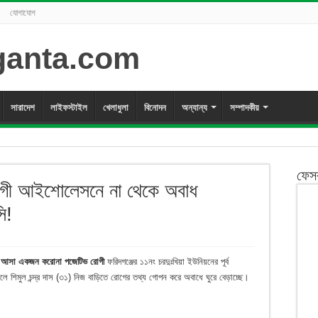
যোগাযোগ
সারাদেশ
লাইফস্টাইল
খেলাধুলা
বিনোদন
অন্যান্য
সম্পাদকীয়
ফেস
োগী আইশোলেসনে না থেকে অবাধ
ি!
ালিয়ে আসা একজন করোনা পজেটিভ রোগী
ফরিদগঞ্জের ১১নং চরদুঃখিয়া ইউনিয়নের পূর্ব
ছেলে শিমুল চন্দ্র দাস (৩১) নিজ বাড়িতে রোগের তথ্য গোপন করে অবাধে ঘুরে বেড়াচ্ছে।