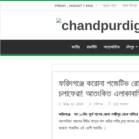
প্রথম পাতা
পাঠক দিগন্ত
FRIDAY , AUGUST 7 2026
জাতীয়
রাজনীতি
আন্তর্জাতিক
চাঁদপুর
ফরিদগঞ্জে করোনা পজেটিভ র
চলাফেরা! আতংকিত এলাকাবাস
May 11, 2020
ফরিদগঞ্জ
121 পড়েছেন
ফরিদগঞ্জে গত ১০দিন পূর্বে পাশের জেলা লক্ষ্মীপুর থেকে প
আলোনিয়া গ্রামের দীঘির পাড়ের দাস বাড়ির সমীর চন্দ্র দাসের 
করোনা পজেটিভ এই রোগী স্থানীয় ।