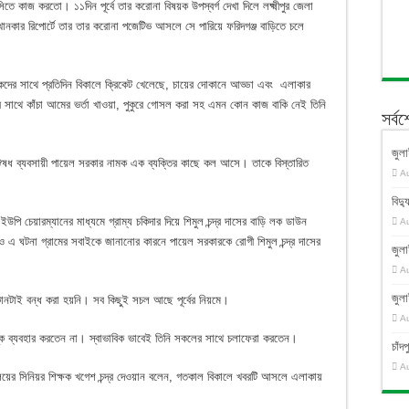
মেসিতে কাজ করতো। ১১দিন পূর্বে তার করোনা বিষয়ক উপস্বর্গ দেখা দিলে লক্ষ্মীপুর জেলা
ানকার রিপোর্টে তার তার করোনা পজেটিভ আসলে সে পারিয়ে ফরিদগঞ্জ বাড়িতে চলে
কদের সাথে প্রতিদিন বিকালে ক্রিকেট খেলেছে, চায়ের দোকানে আড্ডা এবং এলাকার
র সাথে কাঁচা আমের ভর্তা খাওয়া, পুকুরে গোসল করা সহ এমন কোন কাজ বাকি নেই তিনি
সর্ব
জুলা
রের ঔষধ ব্যবসায়ী পায়েল সরকার নামক এক ব্যক্তির কাছে কল আসে। তাকে বিস্তারিত
A
বিদ্য
্ষ ইউপি চেয়ারম্যানের মাধ্যমে গ্রাম্য চকিদার দিয়ে শিমুল চন্দ্র দাসের বাড়ি লক ডাউন
A
 এ ঘটনা গ্রামের সবাইকে জানানোর কারনে পায়েল সরকারকে রোগী শিমুল চন্দ্র দাসের
জুলা
A
জুলা
োনটাই বন্ধ করা হয়নি। সব কিছুই সচল আছে পূর্বের নিয়মে।
A
মাস্ক ব্যবহার করতেন না। স্বাভাবিক ভাবেই তিনি সকলের সাথে চলাফেরা করতেন।
চাঁ
A
্যালয়ের সিনিয়র শিক্ষক খগেশ চন্দ্র দেওয়ান বলেন, গতকাল বিকালে খবরটি আসলে এলাকায়