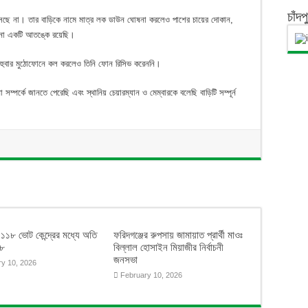
চাঁদ
সছে না। তার বাড়িকে নামে মাত্র লক ডাউন ঘোষনা করলেও পাশের চায়ের দোকান,
না একটি আতঙ্কে রয়েছি।
বহুবার মুঠোফোনে কল করলেও তিনি ফোন রিসিভ করেননি।
ম্পর্কে জানতে পেরেছি এবং স্থানিয় চেয়ারম্যান ও মেম্বারকে বলেছি বাড়িটি সম্পূর্ন
: ১১৮ ভোট কেন্দ্রের মধ্যে অতি
ফরিদগঞ্জের রুপসায় জামায়াত প্রার্থী মাওঃ
৩৮
বিল্লাল হোসাইন মিয়াজীর নির্বাচনী
জনসভা
ry 10, 2026
February 10, 2026