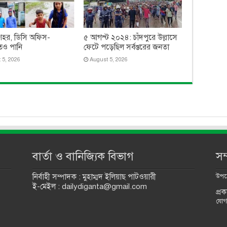
 শহর, ডিসি অফিস-
৫ আগস্ট ২০২৪: চাঁদপুরে উল্লাসে
ও পানি
ফেটে পড়েছিল সর্বস্তরের জনতা
 5, 2026
August 5, 2026
বার্তা ও বানিজ্যিক বিভাগ
সম
নির্বাহী সম্পাদক : মুহাম্মদ ইলিয়াছ পাটওয়ারী
উপদে
ই-মেইল : dailydiganta@gmail.com
প্র
যোগ