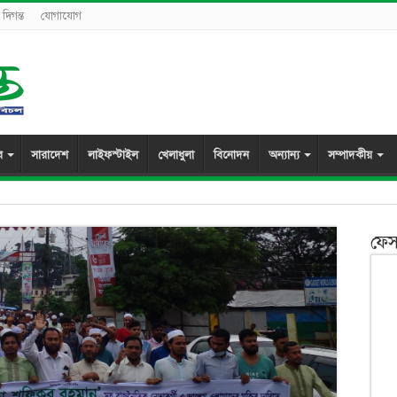
দিগন্ত
যোগাযোগ
র
সারাদেশ
লাইফস্টাইল
খেলাধুলা
বিনোদন
অন্যান্য
সম্পাদকীয়
ফেস