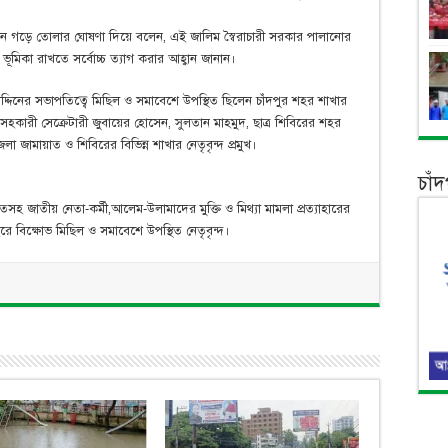
আন্দোন গড়ে তোলার ঘোষণা দিয়ে বলেন, এই জালিম স্বৈরাচারী সরকার পালানোর
মিকা রাখতে সর্বোচ্চ ত্যাগ করার আহ্বান জানান।
্দিনের সভাপতিত্বে মিছিল ও সমাবেশে উপস্থিত ছিলেন চাঁদপুর শহর শাখার
সহকারী সেক্রেটারী জুবায়ের হোসেন, সুলতান মাহমুদ, ছাত্র শিবিরের শহর
া জামায়াত ও শিবিরের বিভিন্ন শাখার নেতৃবৃন্দ প্রমুখ।
চাঁ
সহ জাতীয় নেতা-কর্মী,আলেম-উলামাদের মুক্তি ও মিথ্যা মামলা প্রত্যাহারের
 বিক্ষোভ মিছিল ও সমাবেশে উপস্থিত নেতৃবৃন্দ।