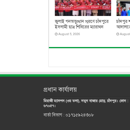
জুলাই গনঅভ্যুত্থান স্মরণে চাঁদপুরে
চাঁদপুর
ইসলামী ছাত্র শিবিরের ম্যারাথন
আদালতে
August 5, 2026
August
প্রধান কার্যালয়
মিয়াজী ম্যানশন (৩য় তলা), নতুন বাজার মোড়, চাঁদপুর। ফোন :
৬৭০৫৭।
বার্তা বিভাগ : ০১৭১৫৯২৪৩০৮