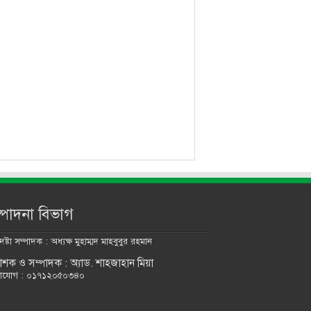
্পাদনা বিভাগ
ষ্টা সম্পাদক : অধ্যক্ষ মুহাম্মদ মাহবুবুর রহমান
কাশক ও সম্পাদক : অ্যাড. শাহজাহান মিয়া
াযোগ : ০১৭১২০৫০৩৪০