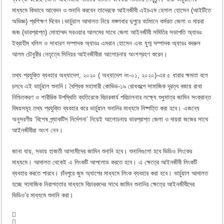
মাধ্যমে কিভাবে আবেদন ও শুনানি করবেন তাদেরকে আইনজীবী এইচএম হেলাল হোসেন (আইটিতে
অভিজ্ঞ) প্রশিক্ষণ দিবেন।ভার্চুয়াল আদালত নিয়ে মঙ্গলবার দুপুরে বর্তমানে কর্মরত জেলা ও দায়রা
জজ (ভারপ্রাপ্ত) মোহাম্মদ সরওয়ার আলমের সাথে জেলা আইনজীবী সমিতির সভাপতি অ্যাডঃ
ইব্রাহীম খলিল ও সাধারণ সম্পাদক অ্যাডঃ এমরান হোসেন এবং যুগ্ম সম্পাদক অ্যাডঃ বদরুল
আলম চৌধুরীর নেতৃত্বে সিনিয়র আইনজীবীরা আলোচনায় অংশগ্রহণ করেন।
তথ্য প্রযুক্তি ব্যবহার অধ্যাদেশ, ২০২০ ( অধ্যাদেশ নং-০১, ২০২০)-এর ৫ ধারার ক্ষমতা বলে
চলবে এই ভার্চুয়াল শুনানি। বৈশি্বক মহামারী কোভিড-১৯ রোধকল্পে সামাজিক দূরত্ব বজায় রাখা
নিশ্চিতকরণ ও শারীরিক উপস্থিতি ব্যতিরেকে বিচারকার্য পরিচালনার লক্ষ্যে শুধুমাত্র জামিন সংক্রান্ত
বিষয়সমূহ তথ্য প্রযুক্তি ব্যবহার করে ভার্চুয়াল শুনানির মাধ্যমে নিষ্পত্তি করা হবে। এজন্যে
অনুসরণীয় ‘বিশেষ প্র্যাকটিস নির্দেশনা’ নিয়েই আলোচনায় ভারপ্রাপ্ত জেলা ও দায়রা জজের সাথে
আইনজীবীরা অংশ নেন।
জানা যায়, সভায় হাজতী আসামীদের জামিন শুনানি হবে। শুনানিগুলো হবে ভিডিও লিংকের
মাধ্যমে। আদালত থেকেই এ লিংকটি আপলোড করতে হবে। এ ক্ষেত্রে আইনজীবী লিংকটি
ব্যবহার করতে পারবে। চাঁদপুরে জুম অ্যাপের মাধ্যমে লিংক ব্যবহার করা হবে। ভার্চুয়াল আদালত
হচ্ছে সামাজিক নিরাপত্তার মাধ্যমে বিচারকদের সাথে জামিন শুনানির ক্ষেত্রে আইনজীবীদের
ভিডিও’র মাধ্যমে শুনানি করা।