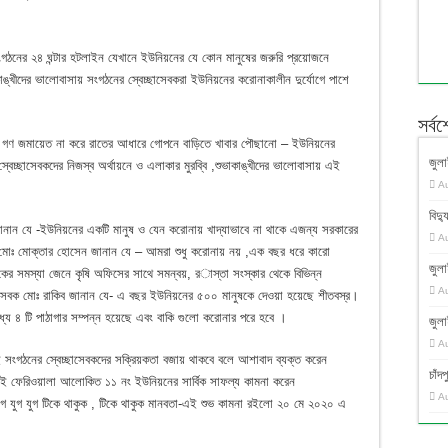
গঠনের ২৪ ঘন্টার হটলাইন যেখানে ইউনিয়নের যে কোন মানুষের জরুরি প্রয়োজনে
াঙ্খীদের ভালোবাসায় সংগঠনের স্বেচ্ছাসেবকরা ইউনিয়নের করোনাকালীন দুর্যোগে পাশে
সর্ব
োন গণ জমায়েত না করে রাতের আধারে গোপনে বাড়িতে খাবার পৌছানো – ইউনিয়নের
জুলা
েচ্ছাসেবকদের নিজস্ব অর্থায়নে ও এলাকার মুরব্বি ,শুভাকাঙ্খীদের ভালোবাসায় এই
A
বিদ্য
জানান যে -ইউনিয়নের একটি মানুষ ও যেন করোনায় খাদ্যাভাবে না থাকে এজন্য সরকারের
A
বক মোঃ মোক্তার হোসেন জানান যে – আমরা শুধু করোনায় নয় ,এক বছর ধরে কারো
জুলা
ৃষকের সমস্যা জেনে কৃষি অফিসের সাথে সমন্বয়, রাস্তা সংস্কার থেকে বিভিন্ন
A
াসেবক মোঃ রাকিব জানান যে- এ বছর ইউনিয়নের ৫০০ মানুষকে দেওয়া হয়েছে শীতবস্র।
ে ৪ টি পাঠাগার সম্পন্ন হয়েছে এবং বাকি গুলো করোনার পরে হবে ।
জুলা
A
ই সংগঠনের স্বেচ্ছাসেবকদের সক্রিয়কতা বজায় থাকবে বলে আশাবাদ ব্যক্ত করেন
চাঁ
 এই ফেরিওয়ালা আলোকিত ১১ নং ইউনিয়নের সার্বিক সাফল্য কামনা করেন
A
যুগ যুগ টিকে থাকুক , টিকে থাকুক মানবতা-এই শুভ কামনা রইলো ২০ মে ২০২০ এ