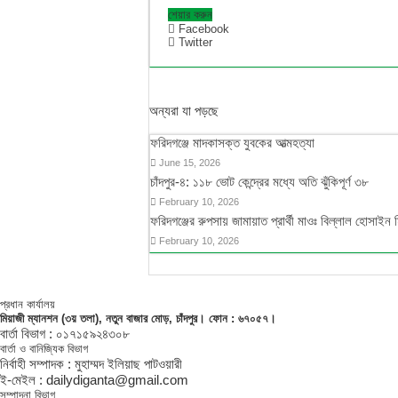
শেয়ার করুন
Facebook
Twitter
অন্যরা যা পড়ছে
ফরিদগঞ্জে মাদকাসক্ত যুবকের আত্মহত্যা
June 15, 2026
চাঁদপুর-৪: ১১৮ ভোট কেন্দ্রের মধ্যে অতি ঝুঁকিপূর্ণ ৩৮
February 10, 2026
ফরিদগঞ্জের রুপসায় জামায়াত প্রার্থী মাওঃ বিল্লাল হোসাইন 
February 10, 2026
প্রধান কার্যালয়
মিয়াজী ম্যানশন (৩য় তলা), নতুন বাজার মোড়, চাঁদপুর। ফোন : ৬৭০৫৭।
বার্তা বিভাগ : ০১৭১৫৯২৪৩০৮
বার্তা ও বানিজ্যিক বিভাগ
নির্বাহী সম্পাদক : মুহাম্মদ ইলিয়াছ পাটওয়ারী
ই-মেইল : dailydiganta@gmail.com
সম্পাদনা বিভাগ