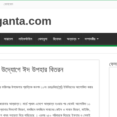
যোগাযোগ
সারাদেশ
লাইফস্টাইল
খেলাধুলা
বিনোদন
অন্যান্য
সম্পাদকীয়
ফেস
 উদ্যোগে ঈদ উপহার বিতরন
 ফরিদগঞ্জ উপজেলার প্রান্তিক জনপদ ১১নং চরদুঃখিয়া(পূর্ব) ইউনিয়নের আলোকিত করার
 করোনায় আক্রান্ত। মার্চে প্রথম এদেশে আক্রান্ত হওয়ার পর থেকেই আলোকিত ১১
 ব্যানার লিফলেট বিতরণ, মসজিদে মসজিদে সাবানের কেইস ও সাবান বিতরণ, মাইকিং,
শে খাদ্য সহায়তা নিয়ে দাড়িয়েছে । এরপর ২৫০ পরিবারকে দিয়েছে ইফতার ও সেমাই