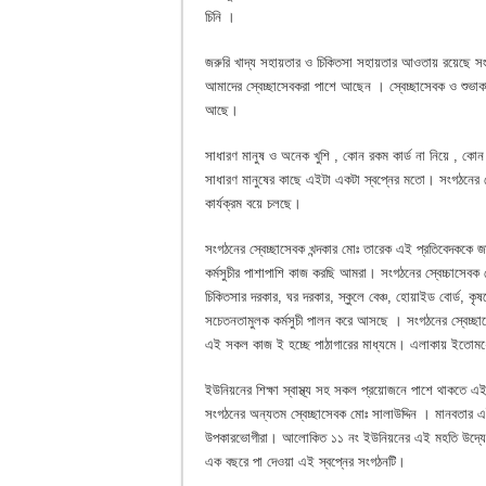
চিনি ।
জরুরি খাদ্য সহায়তার ও চিকিতসা সহায়তার আওতায় রয়েছে সং
আমাদের স্বেচ্ছাসেবকরা পাশে আছেন । স্বেচ্ছাসেবক ও শুভাক
আছে।
সাধারণ মানুষ ও অনেক খুশি , কোন রকম কার্ড না নিয়ে , ক
সাধারণ মানুষের কাছে এইটা একটা স্বপ্নের মতো। সংগঠনের স্ব
কার্যক্রম বয়ে চলছে।
সংগঠনের স্বেচ্ছাসেবক খন্দকার মোঃ তারেক এই প্রতিবেদককে 
কর্মসুচীর পাশাপাশি কাজ করছি আমরা। সংগঠনের স্বেচ্চাসে
চিকিতসার দরকার, ঘর দরকার, স্কুলে বেঞ্চ, হোয়াইড বোর্ড, ক
সচেতনতামুলক কর্মসুচী পালন করে আসছে । সংগঠনের স্বেচ্ছ
এই সকল কাজ ই হচ্ছে পাঠাগারের মাধ্যমে। এলাকায় ইতোমধ্য
ইউনিয়নের শিক্ষা স্বাস্থ্য সহ সকল প্রয়োজনে পাশে থাকতে এ
সংগঠনের অন্যতম স্বেচ্ছাসেবক মোঃ সালাউদ্দিন । মানবতার
উপকারভোগীরা। আলোকিত ১১ নং ইউনিয়নের এই মহতি উদ্যেগ 
এক বছরে পা দেওয়া এই স্বপ্নের সংগঠনটি।