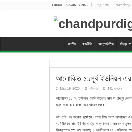
প্রথম পাতা
পাঠক দিগন্ত
FRIDAY , AUGUST 7 2026
জাতীয়
রাজনীতি
আন্তর্জাতিক
চাঁদপুর
আলোকিত ১১পূর্ব ইউনিয়ন এর
May 19, 2020
ফরিদগঞ্জ
191 পড়েছেন
আলোকিত ১১ নং ইউনিয়ন একটি স্বপ্নের নাম যা চাঁদপুর জেলার
জন্য কাজ করে যাচ্ছে বছর খানেক থেকে।
বসে নেই এই করোনা দুর্যোগে। সারা বিশ্ব মতো বাংলাদেশ ও
নং ইউনিয়ন সারা ইউনিয়নে ফ্রি মাস্ক বিতরণ, সচেতনাতামুলক
জীবানুনাশক স্পে করে আসছে । ইউনিয়নের ৪৫০ পরিবারের পা