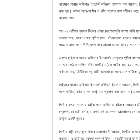
হাইমচর থানার অফিসার ইনচার্জ জহিরুল ইসলাম খান জানান, মিস
করা হয়। আটক আল-আমিন ও রবিন হত্যার কথা স্বীকার করে জান
করেছে তারা।
গত ২২ এপ্রিল বুধবার বিকেল ৫টায় চরপোড়ামুখী বাদশা রাড়ী সুপা
দেখতে পায়, সংবাদ পেয়ে পুলিশ লাশ, ঘটনাস্থলে হত্যায় ব্যাবহ
অজ্ঞাত নামা আসামী উল্লেখ করে মামলা দায়ের করে। মামলা
এরপর হাইমচর থানার অফিসার ইনচার্জের নেতৃত্বে পুলিশ ব্
ও তার জেঠাত ভাগিনা রবিন কাজী (১৬)কে আটক করা হয়। তাদে
রবিন জানায়, মিস্টারের বড় ভাই আকতারের সাথে ৬ লাখ টাকা চু
হাইমচর থানার অফিসার ইনচার্জ জহিরুল ইসলাম জানান, মিস্
আল-আমিন, রবিন ও পলাতক( নাম প্রকাশ করা হলো না) এক
মিস্টার হত্যা মামলায় আটক আল-আমিন ও রবিনকে সোমবার চাঁ
গ্রেফতারের চেষ্টা চলছে। নগদ অর্থ ও সম্পদ আত্মসাতের লোভে 
জড়িত একটি সূত্র।
মিস্টার রাঢ়ী হত্যাকান্ড বিষয়ে এলাকাবাসী জানায়, মিস্টার ও 
করতো। দু’ভাইয়ের ব্যবসা আলাদা ছিল। সূত্রটি আরো জানায়, 