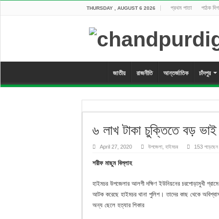
প্রথম পাতা
পাঠক দিগ
THURSDAY , AUGUST 6 2026
জাতীয়
রাজনীতি
আন্তর্জাতিক
চাঁদপুর
৬ লাখ টাকা চুক্তিতে বড় ভাই 
April 27, 2020
উপজেলা
,
হাইমচর
153 পড়েছেন
শরীফ মাছুম বিল্লাহ
হাইমচর উপজেলার আলগী দক্ষিণ ইউনিয়নের চরপোড়ামুখী গ্রামে 
আটক করেছে হাইমচর থানা পুলিশ। তাদের কাছ থেকে অবিশ্বাস্য 
অন্য ছেলে হত্যার শিকার