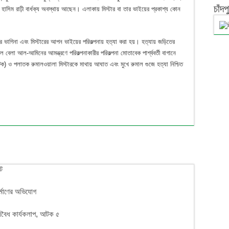
চাঁদ
বা হাসিম রাঢ়ী বার্ধক্য অবস্থায় আছেন। এলাকায় মিস্টার বা তার ভাইয়ের প্রকাশ্য কোন
র ভাগিনা এবং মিস্টারের আপন ভাইয়ের পরিকল্পনায় হত্যা করা হয়। হত্যায় জড়িতের
 বেলা আল-আমিনের আমন্ত্রণে পরিকল্পনাকারীর পরিকল্পনা মোতাবেক পার্শ্ববর্তী বাগানে
ক) ও পলাতক রুমালওয়ালা মিস্টারকে মাথায় আঘাত এবং মুখে রুমাল গুজে হত্যা নিশ্চিত
িট
র্মাণের অভিযোগ
অবৈধ কার্যকলাপ, আটক ৫