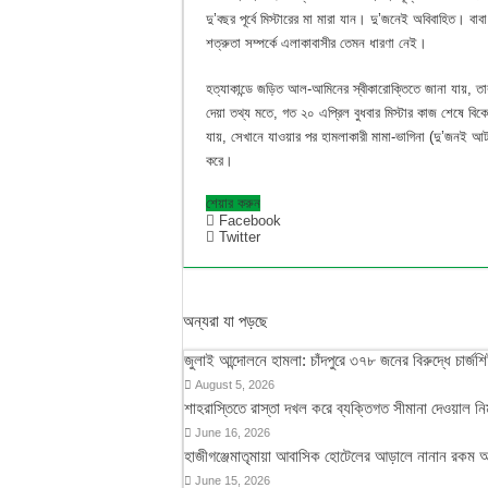
দু’বছর পূর্বে মিস্টারের মা মারা যান। দু’জনেই অবিবাহিত। বা
শত্রুতা সম্পর্কে এলাকাবাসীর তেমন ধারণা নেই।
হত্যাকান্ডে জড়িত আল-আমিনের স্বীকারোক্তিতে জানা যায়, তা
দেয়া তথ্য মতে, গত ২০ এপ্রিল বুধবার মিস্টার কাজ শেষে বিকেল
যায়, সেখানে যাওয়ার পর হামলাকারী মামা-ভাগিনা (দু’জনই আট
করে।
শেয়ার করুন
Facebook
Twitter
অন্যরা যা পড়ছে
জুলাই আন্দোলনে হামলা: চাঁদপুরে ৩৭৮ জনের বিরুদ্ধে চার্জশ
August 5, 2026
শাহরাস্তিতে রাস্তা দখল করে ব্যক্তিগত সীমানা দেওয়াল নি
June 16, 2026
হাজীগঞ্জেমাতৃমায়া আবাসিক হোটেলের আড়ালে নানান রকম 
June 15, 2026