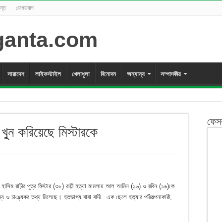
ন্ত
যোগাযোগ
সারাদেশ
লাইফস্টাইল
খেলাধুলা
বিনোদন
অন্যান্য
সম্পাদকীয়
ফেস
খুন করিয়েছে মিস্টারকে
হাসিম রাঢ়ীর পুত্র মিস্টার (৩৮) রাঢ়ী হত্যা মামলায় আল আমিন (১৬) ও রবিন (১৬)কে
ও চাঞ্ল্যকর তথ্য মিলেছে। হতভাগ্য বাবা বাদী : এক ছেলে হত্যার পরিকল্পনাকারী,