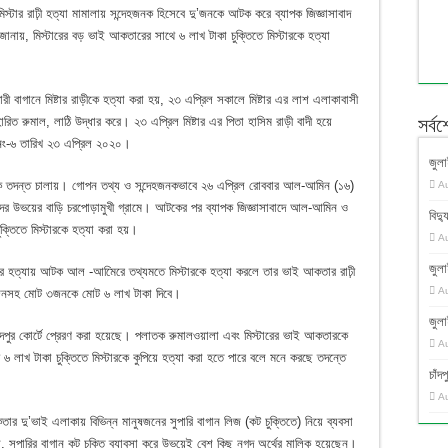
্টার রাঢ়ী হত্যা মামালায় সন্দেহজনক হিসেবে দু’জনকে আটক করে ব্যাপক জিজ্ঞাসাবাদ
ায়, মিস্টারের বড় ভাই আকতারের সাথে ৬ লাখ টাকা চুক্তিতে মিস্টারকে হত্যা
রী বাগানে মিষ্টার রাড়ীকে হত্যা করা হয়, ২৩ এপ্রিল সকালে মিষ্টার এর লাশ এলাকাবাসী
ারিত রুমাল, লাঠি উদ্ধার করে। ২৩ এপ্রিল মিষ্টার এর পিতা হাসিম রাড়ী বাদী হয়ে
সর্ব
 নং-৬ তারিখ ২৩ এপ্রিল ২০২০।
জুলা
যাপক তদন্ত চালায়। গোপন তথ্য ও সন্দেহজনকভাবে ২৬ এপ্রিল রোববার আল-আমিন (১৬)
A
র উভয়ের বাড়ি চরপোড়ামুখী গ্রামে। আটকের পর ব্যাপক জিজ্ঞাসাবাদে আল-আমিন ও
বিদ্য
ক্তিতে মিস্টারকে হত্যা করা হয়।
A
জুলা
টার হত্যায় আটক আল -আমিেরে তথ্যমতে মিস্টারকে হত্যা করলে তার ভাই আকতার রাঢ়ী
A
জনসহ মোট ৩জনকে মোট ৬ লাখ টাকা দিবে।
জুলা
দপুর কোর্টে প্রেরণ করা হয়েছে। পলাতক রুমালওয়ালা এবং মিস্টারের ভাই আকতারকে
A
৬ লাখ টাকা চুক্তিতে মিস্টারকে কুপিয়ে হত্যা করা হতে পারে বলে মনে করছে তদন্তে
চাঁ
A
আকতার দু’ভাই এলাকায় বিভিন্ন মানুষজনের সুপারি বাগান লিজ (কট চুক্তিতে) নিয়ে ব্যবসা
সুপারির বাগান কট চুক্তি ব্যাবসা করে উভয়েই বেশ কিছু নগদ অর্থের মালিক হয়েছেন।