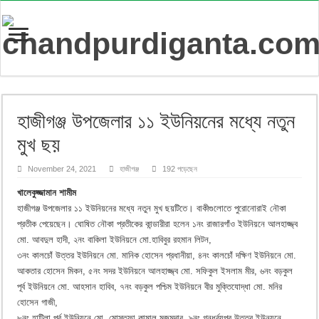
হাজীগঞ্জ উপজেলার ১১ ইউনিয়নের মধ্যে নতুন
মুখ ছয়
November 24, 2021
হাজীগঞ্জ
192 পড়েছেন
খালেকুজ্জামান শামীম
হাজীগঞ্জ উপজেলার ১১ ইউনিয়নের মধ্যে নতুন মুখ ছয়টিতে। বাকীগুলোতে পুরোনোরাই নৌকা
প্রতীক পেয়েছেন। ঘোষিত নৌকা প্রতীকের কান্ডারীরা হলেন ১নং রাজারগাঁও ইউনিয়নে আলহাজ্জ্ব
মো. আবদুল হাদী, ২নং বাকিলা ইউনিয়নে মো.হাবিবুর রহমান লিটন,
৩নং কালচোঁ উত্তর ইউনিয়নে মো. মানিক হোসেন প্রধানীয়া, ৪নং কালচোঁ দক্ষিণ ইউনিয়নে মো.
আকতার হোসেন মিকন, ৫নং সদর ইউনিয়নে আলহাজ্জ্ব মো. সফিকুল ইসলাম মীর, ৬নং বড়কুল
পূর্ব ইউনিয়নে মো. আহসান হাবিব, ৭নং বড়কুল পশ্চিম ইউনিয়নে বীর মুক্তিযোদ্ধা মো. মনির
হোসেন গাজী,
৮নং হাটিলা পূর্ব ইউনিয়নে মো. মোস্তফা কামাল মজুমদার, ৯নং গন্ধর্ব্যপুর উত্তর ইউনয়নে