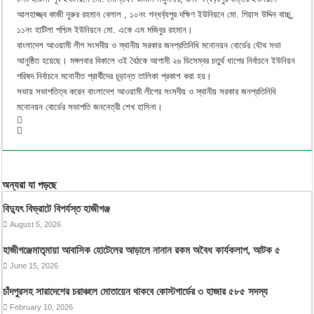
আলহাজ্জ্ব কাজী নুরুর রহমান বেলাল , ১০নং গন্ধর্ব্যপুর দক্ষিণ ইউনিয়নে মো. গিয়াস উদ্দিন বাচ্চু,
১১নং হাটিলা পশ্চিম ইউনিয়নে মো. একে এম মজিবুর রহমান।
বাংলাদেশ আওয়ামী লীগ সংসদীয় ও স্থানীয় সরকার জনপ্রতিনিধি মনোনয়ন বোর্ডের যৌথ সভা
আনুষ্ঠিত হয়েছে। মঙ্গলবার বিকালে ওই বৈঠকে আগামী ২৬ ডিসেম্বর চতুর্থ ধাপের নির্বাচনে ইউনিয়ন
পরিষদ নির্বাচনে মনোনীত প্রার্থীদের চূড়ান্ত তালিকা প্রকাশ করা হয়।
সভায় সভাপতিত্ব করেন বাংলাদেশ আওয়ামী লীগের সংসদীয় ও স্থানীয় সরকার জনপ্রতিনিধি
মনোনয়ন বোর্ডের সভাপতি জননেত্রী শেখ হাসিনা।
অন্যরা যা পড়ছে
বিদ্যুৎ বিভ্রাটে বিপর্যস্ত হাজীগঞ্জ
August 5, 2026
হাজীগঞ্জেমাতৃমায়া আবাসিক হোটেলের আড়ালে নানান রকম অবৈধ কার্যকলাপ, আটক ৫
June 15, 2026
চাঁদপুরসহ সারাদেশের চরাঞ্চলে মোতায়েন থাকবে কোস্টগার্ডের ৩ হাজার ৫৮৫ সদস্য
February 10, 2026