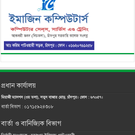
প্রধান কার্যালয়
মিয়াজী ম্যানশন (৩য় তলা), নতুন বাজার মোড়, চাঁদপুর। ফোন : ৬৭০৫৭।
বার্তা বিভাগ : ০১৭১৫৯২৪৩০৮
বার্তা ও বানিজ্যিক বিভাগ