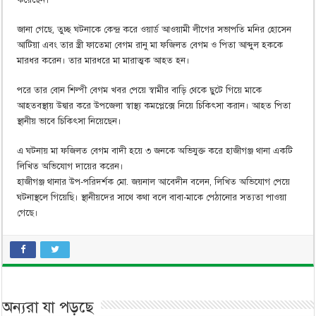
জানা গেছে, তুচ্ছ ঘটনাকে কেন্দ্র করে ওয়ার্ড আওয়ামী লীগের সভাপতি মনির হোসেন
আটিয়া এবং তার স্ত্রী ফাতেমা বেগম রানু মা ফজিলত বেগম ও পিতা আব্দুল হককে
মারধর করেন। তার মারধরে মা মারাত্মক আহত হন।
পরে তার বোন শিল্পী বেগম খবর পেয়ে স্বামীর বাড়ি থেকে ছুটে গিয়ে মাকে
আহতবস্থায় উদ্বার করে উপজেলা স্বাস্থ্য কমপ্লেক্সে নিয়ে চিকিৎসা করান। আহত পিতা
স্থানীয় ভাবে চিকিৎসা নিয়েছেন।
এ ঘটনায় মা ফজিলত বেগম বাদী হয়ে ৩ জনকে অভিযুক্ত করে হাজীগঞ্জ থানা একটি
লিখিত অভিযোগ দায়ের করেন।
হাজীগঞ্জ থানার উপ-পরিদর্শক মো. জয়নাল আবেদীন বলেন, লিখিত অভিযোগ পেয়ে
ঘটনাস্থলে গিয়েছি। স্থানীয়দের সাথে কথা বলে বাবা-মাকে পেঠানোর সত্যতা পাওয়া
গেছে।
অন্যরা যা পড়ছে