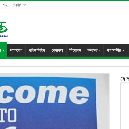
দিগন্ত
যোগাযোগ
র
সারাদেশ
লাইফস্টাইল
খেলাধুলা
বিনোদন
অন্যান্য
সম্পাদকীয়
ফেস