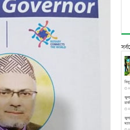
সর্
বিদ্
A
জুল
চার্
A
জুল
ম্যা
A