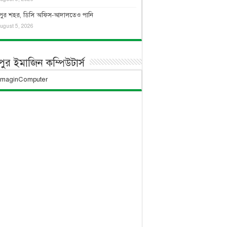
দপুর শহর, ডিসি অফিস-আদালতেও পানি
ugust 5, 2026
দপুর ইমাজিন কম্পিউটার্স