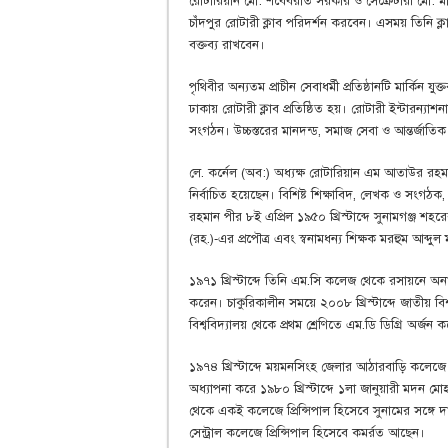
রোটারিয়ান মো: শবেবরাত সরকার ও সেক্রেটারী মো: মাকস
চাঁদপুর রোটারী ক্লাব পরিদর্শন করবেন। এসময় তিনি ক্লা
বক্তব্য রাখবেন।
পৃথিবীর অন্যতম প্রাচীন সেবাধর্মী প্রতিষ্ঠানটি মার্কিন 
ঢাকায় রোটারী ক্লাব প্রতিষ্ঠিত হয়। রোটারী ইন্টারন্যাশ
সংগঠন। উচ্চস্তরের মানদন্ড, সমাজ সেবা ও আন্তর্জা
লে. কর্নেল (অব:) অধ্যক্ষ রোটারিয়ান এম আতাউর র
নির্বাচিত হয়েছেন। বিশিষ্ট শিক্ষাবিদ, লেখক ও সংগঠ
রহমান পীর ৮ই এপ্রিল ১৯৫০ খ্রিস্টাব্দে সুনামগঞ্জ 
(রহ.)-এর প্রপৌত্র এবং স্বনামধন্য শিক্ষক মরহুম আব্দুল ম
১৯৭১ খ্রিস্টাব্দে তিনি এম.সি কলেজ থেকে রসায়নে অনার্স এব
করেন। চাকুরিকালীন সময়ে ২০০৮ খ্রিস্টাব্দে জাতীয় বিশ্
বিশ্ববিদ্যালয় থেকে প্রথম শ্রেণিতে এম.ডি ডিগ্রি অর্জন 
১৯৭৪ খ্রিস্টাব্দে ময়মনসিংহ জেলার আঠারবাড়ি কলেজে 
অধ্যাপনা করে ১৯৮০ খ্রিস্টাব্দে ১লা জানুয়ারী মদন 
থেকে একই কলেজে প্রিন্সিপাল হিসেবে সুনামের সঙ্গে দ
সেন্ট্রাল কলেজে প্রিন্সিপাল হিসেবে কমর্রত আছেন।