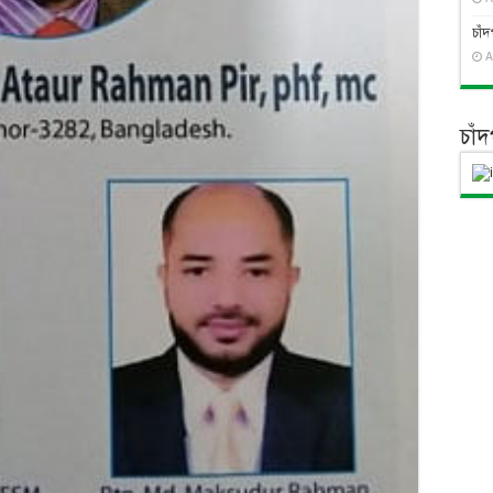
চাঁ
A
চাঁ