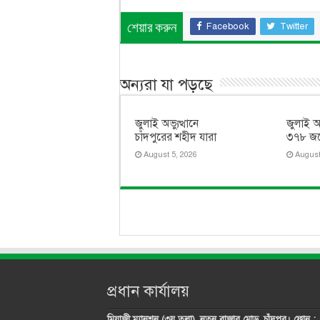
Facebook
Twitter
শেয়ার করুন
অন্যরা যা পড়ছে
জুলাই অভ্যুত্থানে
জুলাই আ
চাঁদপুরের শহীদ যারা
৩৭৮ জনে
August 5, 2026
August
প্রধান কার্যালয়
মিয়াজী ম্যানশন (৩য় তলা), নতুন বাজার মোড়, চাঁদপুর। ফোন :