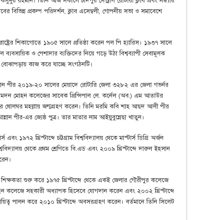
ুদুর রহমান। তিনি আজ সকালে চাঁদপুর সেন্ট্রাল রোটারী ক্লাব এবং সন্ধ্যায়
বের বিভিন্ন প্রকল্প পরিদর্শন, ক্লাব এসেম্বলী, গোপনীয় সভা ও সমাবেশে
যুক্তরাষ্ট্রের শিকাগোতে ১৯০৫ সালে প্রতিষ্ঠা করেন পল পি হ্যারিস। ১৯৩৭ সালে
নাল ব্যবসায়িক ও পেশাদার ব্যক্তিদের নিয়ে গড়ে উঠা বিশ্বব্যাপী সেবামূলক
তিক বোঝাপড়ায় কাজ করে যাচ্ছে সংগঠনটি।
হমান পীর ২০১৯-২০ সালের মেয়াদে রোটারি জেলা ৩২৮২ এর জেলা গভর্নর
ক, মদন মোহন কলেজের সাবেক প্রিন্সিপাল লে. কর্নেল (অব.) এম আতাউর
শহরের ষোলঘর মহল্লায় জন্মগ্রহণ করেন। তিনি মরমি কবি শাহ আছদ আলী পীর
ান্নান পীর-এর জ্যেষ্ঠ পুত্র। তার মাতার নাম আইয়ুবুন্নেছা খাতুন।
ং ১৯৭২ খ্রিস্টাব্দে চট্টগ্রাম বিশ্ববিদ্যালয় থেকে মাস্টার্স ডিগ্রি অর্জন
ববিদ্যালয় থেকে প্রথম শ্রেণিতে বি.এড এবং ২০০৯ খ্রিস্টাব্দে দারুল ইহসান
করেন।
শিক্ষকতা শুরু করে ১৯৭৫ খ্রিস্টাব্দে থেকে একই জেলার গৌরীপুর কলেজে
মোহন কলেজে সহকারী অধ্যাপক হিসেবে যোগদান করেন এবং ২০০২ খ্রিস্টাব্দে
ায়িত্ব পালন করে ২০১০ খ্রিস্টাব্দে অবসরগ্রহণ করেন। বর্তমানে তিনি সিলেট