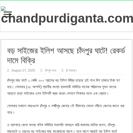
বড় সাইজের ইলিশ আসছে চাঁদপুর ঘাটে! রেকর্ড
দামে বিক্রি
August 27, 2025
চাঁদপুর সদর
8 পড়েছেন
চাঁদপুর মাছ ঘাটে ২ কেজি ২০০ গ্রামের বড় ইলিশ বিক্রি হয়েছে দুই লাখ বিশ হাজার টাকা মণ
দরে। সোমবার (২৫ আগস্ট) স্থানীয় মৎস্য ব্যবসায়ী সমিতির সাবেক পরিচালক সুমন খানের
আড়তে বড়ো সাইজের এসব ইলিশটি ক্রয় করেন সোহাগ শিকদার নামে এক ক্রেতা।
সোমবার সকালে মাছগুলো চাঁদপুর ও লক্ষ্মীপুর জেলার নৌ সীমানার মেঘনা নদীতে জেলের জালে ধরা
পড়ে।
এ ব্যাপারে জেলা মৎস্য বণিক সমিতির সভাপতি আবদুল বারি জমাদার মানিক বলেন, চাঁদপুর
মাছঘাটে এ ধরনের বড় সাইজের মাছ মাঝেমাঝে আসে। তবে আগে প্রায়ই বড় ইলিশ ঘাটে