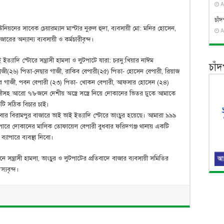
A
চাঁ
নিয়নের সাবেক চেয়ারম্যান মাস্টার নুরুল হুদা, ব্যবসায়ী মো: মনির হোসেন,
A
রের অন্যান্য ব্যবসায়ী ও কর্মচারীবৃন্দ।
ত্যাদি স্টোরে সন্ত্রাসী হামলা ও লুটপাটে যারা: চরদু:খিয়ার নাঈম
চাঁ
ু গাজী(২৬) পিতা-নেছার গাজী, রাকিব বেপারী(২৫) পিতা- হোসেন বেপারী, রিয়াজ
মনির গাজী, পবন বেপারী (২৩) পিতা- খোকন বেপারী, আফসার হোসেন (২৪)
সহ আরো ৭/৮জনে দেশীয় অস্ত্রে সস্ত্রে নিয়ে দোকানের ভিতর ঢুকে আমাকে
টি সঠিক বিচার চাই।
র বিরামপুর বাজারে ভাই ভাই ইত্যাদি স্টোরে ভাংচুর হয়েছে। আমারা ৯৯৯
্যাপারে দোকানের মালিক তোফায়েল বেপারী বুধবার ফরিদগঞ্জ থানায় একটি
াপারে ব্যবস্থা নিবো।
সন্ত্রাসী হামলা, ভাংচুর ও লুটপাটের প্রতিবাদে বাজার ব্যবসায়ী সমিতির
্যবৃন্দ।