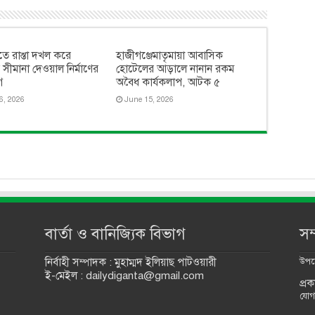
িতে রাস্তা দখল করে
হাজীগঞ্জেমাতৃমায়া আবাসিক
ত সীমানা দেওয়াল নির্মাণের
হোটেলের আড়ালে নানান রকম
গ
অবৈধ কার্যকলাপ, আটক ৫
6, 2026
June 15, 2026
বার্তা ও বানিজ্যিক বিভাগ
সম
নির্বাহী সম্পাদক : মুহাম্মদ ইলিয়াছ পাটওয়ারী
উপদে
ই-মেইল : dailydiganta@gmail.com
প্র
যোগ