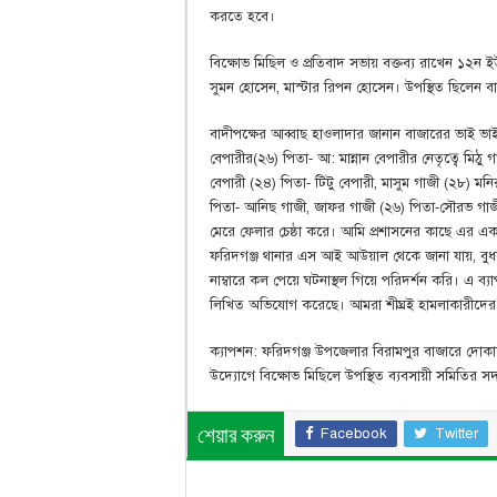
করতে হবে।
বিক্ষোভ মিছিল ও প্রতিবাদ সভায় বক্তব্য রাখেন ১২ন ইউ
সুমন হোসেন, মাস্টার রিপন হোসেন। উপস্থিত ছিলেন বাজা
বাদীপক্ষের আব্বাছ হাওলাদার জানান বাজারের ভাই ভাই ই
বেপারীর(২৬) পিতা- আ: মান্নান বেপারীর নেতৃত্বে মিঠ
বেপারী (২৪) পিতা- টিটু বেপারী, মাসুম গাজী (২৮) 
পিতা- আনিছ গাজী, জাফর গাজী (২৬) পিতা-সৌরভ গাজী
মেরে ফেলার চেষ্ঠা করে। আমি প্রশাসনের কাছে এর এক
ফরিদগঞ্জ থানার এস আই আউয়াল থেকে জানা যায়, বুধবা
নাম্বারে কল পেয়ে ঘটনাস্থল গিয়ে পরিদর্শন করি। এ ব
লিখিত অভিযোগ করেছে। আমরা শীঘ্রই হামলাকারীদের ব্য
ক্যাপশন: ফরিদগঞ্জ উপজেলার বিরামপুর বাজারে দোকানে 
উদ্যোগে বিক্ষোভ মিছিলে উপস্থিত ব্যবসায়ী সমিতির সদস
Facebook
Twitter
শেয়ার করুন