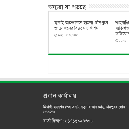
অন্যরা যা পড়ছে
জুলাই আন্দোলনে হামলা: চাঁদপুরে
শাহরাস্ত
৩৭৮ জনের বিরুদ্ধে চার্জশিট
ব্যক্তিগ
অভিযো
August 5, 2026
June 1
প্রধান কার্যালয়
মিয়াজী ম্যানশন (৩য় তলা), নতুন বাজার মোড়, চাঁদপুর। ফোন :
৬৭০৫৭।
বার্তা বিভাগ : ০১৭১৫৯২৪৩০৮