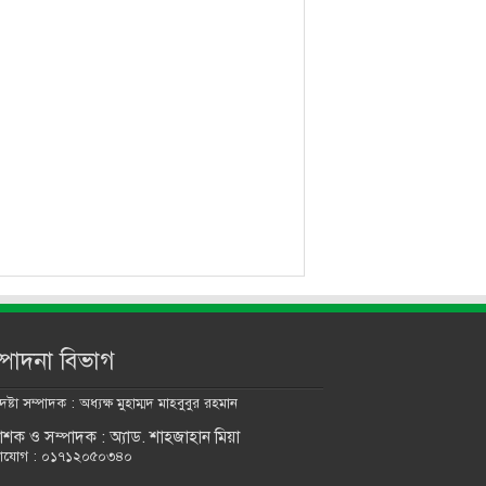
্পাদনা বিভাগ
ষ্টা সম্পাদক : অধ্যক্ষ মুহাম্মদ মাহবুবুর রহমান
কাশক ও সম্পাদক : অ্যাড. শাহজাহান মিয়া
াযোগ : ০১৭১২০৫০৩৪০