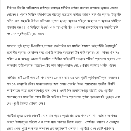
নির্বাচনে রিটার্নিং অফিসারের দায়িত্বে রয়েছেন সমিতির বর্তমান সাধারণ সম্পাদক অ্যাডঃ এমরান
হোসেন। প্রধান নির্বাচন কমিশনারের দায়িত্বে রয়েছেন সমিতির বর্তমান সভাপতি অ্যাডঃ ইব্রাহীম
খলিল এবং সহকারী নির্বাচন কমিশনার দু’জন হচ্ছেন অ্যাডঃ মাইনুল আহসান ও অ্যাডঃ তৌহিদুল
ইসলাম তরুণ। এ নির্বাচনে বিএনপি এবং আওয়ামী লীগ ও সমমনা রাজনৈতিক দল সমর্থিত দুটি
প্যানেল প্রতিদ্ব›িদ্বতা করছে।
প্যানেল দুটি হচ্ছে: বিএনপিসহ সমমনা রাজনৈতিক দল সমর্থিত ‘সমমনা আইনজীবী ঐক্যফ্রন্ট’
মনোনীত অ্যাডঃ মোহাম্মদ বাবর বেপারী-অ্যাডঃ আবদুল্লাহীল বাকী-অ্যাডঃ মো: আলম খান মঞ্জ
পরিষদ এবং বঙ্গবন্ধু আওয়ামী সমর্থিত ‘সম্মিলিত আইনজীবী সমন্বয় পরিষদ’ প্যানেলে অ্যাডঃ মো:
আহছান হাবীব-অ্যাডঃ আব্দুল¬াহ আল মামুন-অ্যাডঃ মো: গোলাম কাউছার শামীম পরিষদ।
সমিতির মোট ১৫টি পদে দুই প্যানেলের ১৫ জন করে ৩০ জন প্রার্থী প্রতিদ্ব›িদ্বতা করছেন।
গত ১৭ জানুয়ারী রবিবার মনোনয়নপত্র জমা দেয়ার শেষদিন উভয় প্যানেলের প্রার্থীরা রিটার্নিং
অফিসারের কাছে মনোনয়নপত্র জমা দেন। একই দিন মনোনয়নপত্র বাছাই এবং প্রার্থীতা
প্রত্যাহারের সময়সীমা শেষে রিটার্নিং অফিসার উভয় প্যানেলের পূর্ণাঙ্গ প্যানেলকেই চূড়ান্ত এবং
বৈধ প্রার্থী হিসেবে ঘোষনা দেন।
প্রার্থীরা মূলত এরপর থেকেই নেমে যান প্রচার-প্রচারনায় এবং গনসংযোগে। বর্তমান আদালত
অঙ্গণে উৎসবমুখর পরিবেশ এবং সাজ সাজ অবস্থা বিরাজ করছে। পোস্টার, ব্যানার ও ফেস্টুনে
ছেয়ে গেছে পুরো আদালত অঙ্গণসহ চেয়ারম্যানঘাট এলাকা। প্রার্থীরা এখন ভোট প্রার্থনায়