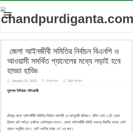
জেলা আইনজীবী সমিতির নির্বাচন বিএনপি ও
আওয়ামী সমর্থিত প্যানেলের মধ্যে লড়াই হবে
হাড্ডা হাড্ডি
January 21, 2021
চাঁদপুর সদর
269 পড়েছেন
মুহাম্মদ ইলিয়াছ পাটওয়ারী
চাঁদপুর জেলা আইনজীবী সমিতির নির্বাচন আগামী ২৪ জানুয়ারী রবিবার। ঐদিন বেলা ১২টা থেকে
বিকেল ৪টা পর্যন্ত একটানা ভোটগ্রহন চলবে। জেলা আইনজীবী সমিতি ভবনের দ্বিতীয় তলায় ভোট
গ্রহন অনুষ্ঠিত হবে। মোট ভোটার হচ্ছে ২শ’ ৯৪ জন।