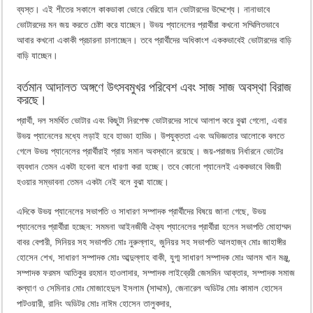
ব্যস্ত। এই শীতের সকালে কাকডাকা ভোরে বেরিয়ে যান ভোটারদের উদ্দেশ্যে। নানাভাবে
ভোটারদের মন জয় করতে চেষ্টা করে যাচ্ছেন। উভয় প্যানেলের প্রার্থীরা কখনো সম্মিলিতভাবে
আবার কখনো একাকী প্রচারনা চালাচ্ছেন। তবে প্রার্থীদের অধিকাংশ এককভাবেই ভোটারদের বাড়ি
বাড়ি যাচ্ছেন।
বর্তমান আদালত অঙ্গণে উৎসবমুখর পরিবেশ এবং সাজ সাজ অবস্থা বিরাজ
করছে।
প্রার্থী, দল সমর্থিত ভোটার এবং কিছুটা নিরপেক্ষ ভোটারদের সাথে আলাপ করে বুঝা গেলো, এবার
উভয় প্যানেলের মধ্যে লড়াই হবে হাড্ডা হাড্ডি। উপযুক্ততা এবং অভিজ্ঞতার আলোকে বলতে
গেলে উভয় প্যানেলের প্রার্থীরাই প্রায় সমান অবস্থানে রয়েছে। জয়-পরাজয় নির্ধারনে ভোটের
ব্যবধান তেমন একটা হবেনা বলে ধারণা করা হচ্ছে। তবে কোনো প্যানেলই এককভাবে বিজয়ী
হওয়ার সম্ভাবনা তেমন একটা নেই বলে বুঝা যাচ্ছে।
এদিকে উভয় প্যানেলের সভাপতি ও সাধারণ সম্পাদক প্রার্থীদের বিষয়ে জানা গেছে, উভয়
প্যানেলের প্রার্থীরা হচ্ছেন: সমমনা আইনজীবী ঐক্য প্যানেলের প্রার্থীরা হলেন সভাপতি মোহাম্মদ
বাবর বেপারী, সিনিয়র সহ সভাপতি মোঃ নুরুল্লাহ, জুনিয়র সহ সভাপতি আলহাজ্ব মোঃ জাহাঙ্গীর
হোসেন শেখ, সাধারণ সম্পাদক মোঃ আব্দুল্লাহ বাকী, যুগ্ম সাধারণ সম্পাদক মোঃ আলম খান মঞ্জু,
সম্পাদক ফরমস আতিকুর রহমান হাওলাদার, সম্পাদক লাইব্রেরী জেসমিন আক্তার, সম্পাদক সমাজ
কল্যাণ ও সেমিনার মোঃ মোজাহেদুল ইসলাম (সাদ্দাম), জেনারেল অডিটর মোঃ কামাল হোসেন
পাটওয়ারী, রানিং অডিটর মোঃ নাঈম হোসেন তালুকদার,