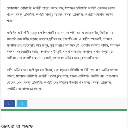
চেয়ারম্যান রেজিষ্টারিং অথরিটি আব্দুল কাদের খান, সম্পাদক রেজিষ্টারিং অথরিটি রেজাউর রহমান
শাওন, সদস্য রেজিষ্টারিং অথরিটি মানছুর আহমদ, সদস্য রেজিষ্টারিং অথরিটি শাহাদাত সরকার
শাওন।
সম্মিলিত আইনজীবী সমন্বয় পরিষদ প্রার্থীরা হলেন সভাপতি মোঃ আহছান হাবীব, সিনিয়র সহ
সভাপতি মোঃ সহিদ উল্যাহ কায়ছার,জুনিয়র সহ সভাপতি এম. এ হালিম পাটওয়ারী, সাধারণ
সম্পাদক মোঃ আব্দুল্লাহ আল মামুন, যুগ্ম সাধারণ সম্পাদক মোঃ গোলাম কাউছার শামীম, সম্পাদক
ফরমস মোঃ রেজাউল করিম, সম্পাদক লাইব্রেরী সালমা আক্তার, সম্পাদক সমাজ কল্যাণ ও
সেমিনার মোঃ জাহাঙ্গীর হোসেন ফরাজী, জেনারেল অডিটর মোঃ নুরুল আমিন খান,
রানিং অডিটর মোঃ আজিজুল হক হিমেল, চেয়ারম্যান রেজিষ্টারিং অথরিটি মোঃ আল আমিন হোসেন
উজ্জল, সম্পাদক রেজিষ্টারিং অথরিটি প্রভাষ চন্দ্র সাহা, সদস্য রেজিষ্টারিং অথরিটি মোঃ শাখাওয়াত
হোসেন শেখ, সদস্য রেজিষ্টারিং অথরিটি মোঃ জহিরুল ইসলাম খান জহির, সদস্য রেজিষ্টারিং
অথরিটি মোঃ সাফায়েত হোসেন।
অন্যরা যা পড়ছে