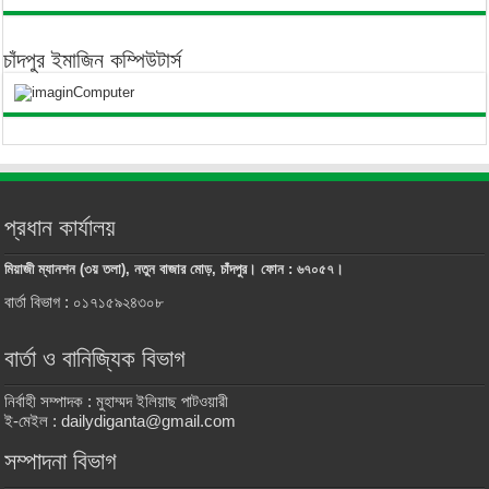
চাঁদপুর ইমাজিন কম্পিউটার্স
প্রধান কার্যালয়
মিয়াজী ম্যানশন (৩য় তলা), নতুন বাজার মোড়, চাঁদপুর। ফোন : ৬৭০৫৭।
বার্তা বিভাগ : ০১৭১৫৯২৪৩০৮
বার্তা ও বানিজ্যিক বিভাগ
নির্বাহী সম্পাদক : মুহাম্মদ ইলিয়াছ পাটওয়ারী
ই-মেইল : dailydiganta@gmail.com
সম্পাদনা বিভাগ