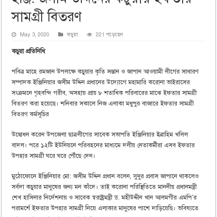
সামগ্রী বিতরণ
May 3, 2020
কচুয়া
221 পড়েছেন
কচুয়া প্রতিনিধি
পবিত্র মাহে রমজান উপলক্ষে কচুয়ার কৃতি সন্তান ও জাপান আওয়ামী লীগের সাধারণ
সম্পাদক ইঞ্জিনিয়ার জসীম উদ্দিন প্রধানের উদ্যোগে মহামারি করোনা ভাইরাসের
সংক্রমনে গৃহবন্দি গরীব, অসহায় প্রায় ৮ শতাধিক পরিবারের মাঝে ইফতার সামগ্রী
বিতরণ করা হয়েছে। শনিবার সকালে নিজ এলাকা মধুপুর বাজারে ইফতার সামগ্রী
বিতরণ কর্মসূচির
উদ্বোধন করেন উপজেলা ছাত্রলীগের সাবেক সভাপতি ইঞ্জিনিয়ার ইব্রাহিম খলিল
বাদল। পরে ১২টি ইউনিয়নে পরিবহনের মাধ্যমে দলীয় নেতাকর্মীরা এসব ইফতার
উপহার সামগ্রী ঘরে ঘরে পৌঁছে দেন।
মুঠোফোনে ইঞ্জিনিয়ার মো: জসীম উদ্দিন প্রধান বলেন, সুদুর প্রবাস জাপানে থাকলেও
সর্বদা কচুয়ার মানুষের জন্য মন কাঁদে। তাই করোনা পরিস্থিতিতে মাননীয় প্রধানমন্ত্রী
শেখ হাসিনার নির্দেশনায় ও সাবেক স্বরাষ্ট্রমন্ত্রী ড. মহীউদ্দীন খান আলমগীর এমপি’র
পরামর্শে ইফতার উপহার সামগ্রী নিয়ে এলাকার মানুষের পাশে দাড়িয়েছি। ভবিষ্যতে