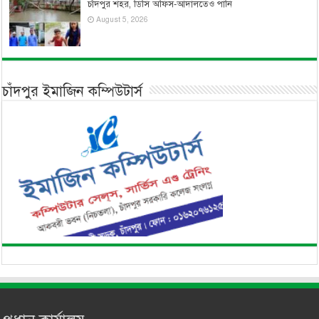
চাঁদপুর শহর, ডিসি অফিস-আদালতেও পানি
August 5, 2026
চাঁদপুর ইমাজিন কম্পিউটার্স