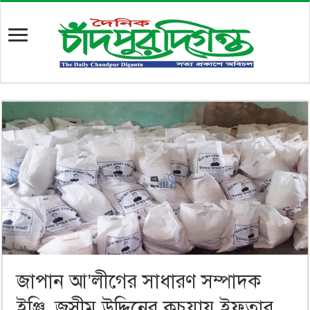
জাপান আ’লীগের সাধারণ সম্পাদক
ইঞ্জি. জসীম উদ্দিনের কচুয়ায় ইফতার