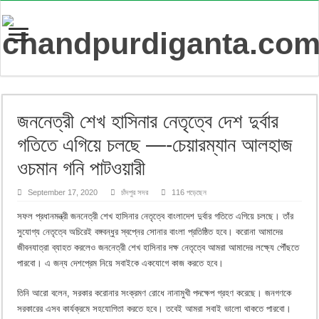
জননেত্রী শেখ হাসিনার নেতৃত্বে দেশ দুর্বার
গতিতে এগিয়ে চলছে —-চেয়ারম্যান আলহাজ
ওচমান গনি পাটওয়ারী
September 17, 2020
চাঁদপুর সদর
116 পড়েছেন
সফল প্রধানমন্ত্রী জননেত্রী শেখ হাসিনার নেতৃত্বে বাংলাদেশ দুর্বার গতিতে এগিয়ে চলছে। তাঁর
সুযোগ্য নেতৃত্বে অচিরেই বঙ্গবন্ধুর স্বপ্নের সোনার বাংলা প্রতিষ্ঠিত হবে। করোনা আমাদের
জীবনযাত্রা ব্যাহত করলেও জননেত্রী শেখ হাসিনার দক্ষ নেতৃত্বে আমরা আমাদের লক্ষ্যে পৌঁছতে
পারবো। এ জন্য দেশপ্রেম নিয়ে সবাইকে একযোগে কাজ করতে হবে।
তিনি আরো বলেন, সরকার করোনার সংক্রমণ রোধে নানামুখী পদক্ষেপ গ্রহণ করেছে। জনগণকে
সরকারের এসব কার্যক্রমে সহযোগিতা করতে হবে। তবেই আমরা সবাই ভালো থাকতে পারবো।