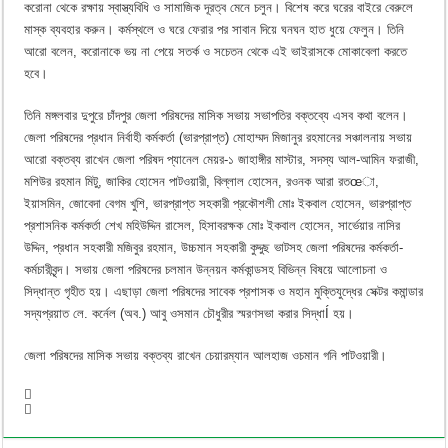
করোনা থেকে রক্ষায় স্বাস্ত্যবিধি ও সামাজিক দূরত্ব মেনে চলুন। বিশেষ করে ঘরের বাইরে বেরুলে
মাস্ক ব্যবহার করুন। কর্মস্থলে ও ঘরে ফেরার পর সাবান দিয়ে ঘনঘন হাত ধুয়ে ফেলুন। তিনি
আরো বলেন, করোনাকে ভয় না পেয়ে সতর্ক ও সচেতন থেকে এই ভাইরাসকে মোকাবেলা করতে
হবে।
তিনি মঙ্গলবার দুপুরে চাঁদপুর জেলা পরিষদের মাসিক সভায় সভাপতির বক্তব্যে এসব কথা বলেন।
জেলা পরিষদের প্রধান নির্বাহী কর্মকর্তা (ভারপ্রাপ্ত) মোহাম্মদ মিজানুর রহমানের সঞ্চালনায় সভায়
আরো বক্তব্য রাখেন জেলা পরিষদ প্যানেল মেয়র-১ জাহাঙ্গীর মাস্টার, সদস্য আল-আমিন ফরাজী,
মশিউর রহমান মিটু, জাকির হোসেন পাটওয়ারী, বিল্লাল হোসেন, রওনক আরা রতœা,
ইয়াসমিন, জোবেদা বেগম খুশি, ভারপ্রাপ্ত সহকারী প্রকৌশলী মোঃ ইকবাল হোসেন, ভারপ্রাপ্ত
প্রশাসনিক কর্মকর্তা শেখ মহিউদ্দিন রাসেল, হিসাবরক্ষক মোঃ ইকবাল হোসেন, সার্ভেয়ার নাসির
উদ্দিন, প্রধান সহকারী মজিবুর রহমান, উচ্চমান সহকারী কুদ্দুছ ভাটসহ জেলা পরিষদের কর্মকর্তা-
কর্মচারীবৃন্দ। সভায় জেলা পরিষদের চলমান উন্নয়ন কর্মকান্ডসহ বিভিন্ন বিষয়ে আলোচনা ও
সিদ্ধান্ত গৃহীত হয়। এছাড়া জেলা পরিষদের সাবেক প্রশাসক ও মহান মুক্তিযুদ্ধের সেক্টর কমান্ডার
সদ্যপ্রয়াত লে. কর্নেল (অব.) আবু ওসমান চৌধুরীর স্মরণসভা করার সিদ্ধাÍ হয়।
জেলা পরিষদের মাসিক সভায় বক্তব্য রাখেন চেয়ারম্যান আলহাজ ওচমান গনি পাটওয়ারী।