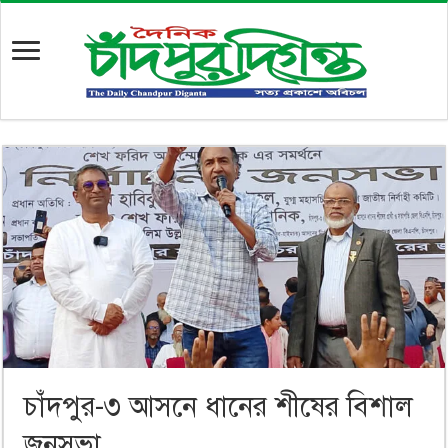
চাঁদপুর-৩ আসনে ধানের শীষের বিশাল
জনসভা