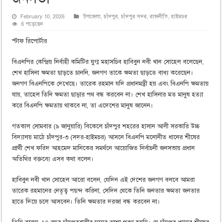
February 10, 2026
উপজেলা
,
চাঁদপুর
,
চাঁদপুর সদর
,
রাজনীতি
,
হাইমচর
6 পড়েছেন
স্টাফ রিপোর্টার
বিএনপির কেন্দ্রিয় নির্বাহী কমিটির যুগ্ম মহাসচিব হাবিবুন নবী খান সোহেল বলেছেন,
শেখ হাসিনা ক্ষমতা ছাড়তে চাননি, জনগণ তাকে ক্ষমতা ছাড়তে বাধ্য করেছেন।
জনগণ বিএনপিকে দেখেছে। তারেক রহমান যদি প্রধানমন্ত্রী হয় এবং বিএনপি ক্ষমতায়
যায়, তাহেল তিনি ক্ষমতা ছাড়ার পথ বন্ধ করবেন না। শেখ হাসিনার মত মানুষ হত্যা
করে বিএনপি ক্ষমতায় থাকবে না, তা এদেশের মানুষ জানেন।
গতকাল সোমবার (৯ জানুয়ারি) বিকেলে চাঁদপুর শহরের হাসান আলী সরকারি উচ্চ
বিদ্যালয় মাঠে চাঁদপুর-৩ (সদর-হাইমচর) আসনে বিএনপি মনোনীত ধানের শীষের
প্রার্থী শেখ ফরিদ আহমেদ মানিকের সমর্থনে আয়োজিত নির্বাচনী জনসভায় প্রধান
অতিথির বক্তব্যে এসব কথা বলেন।
হাবিবুন নবী খান সোহেল আরো বলেন, যেদিন এই দেশের জনগণ বলবে আমরা
তারেক রহমানের নেতৃত্ব পছন্দ করিনা, সেদিন থেকে তিনি জনতার ক্ষমতা জনতার
হাতে দিয়ে চলে আসবেন। তিনি ক্ষমতার দরজা বন্ধ করবেন না।