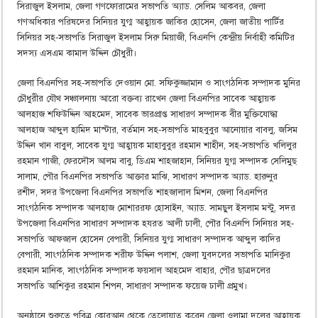
সিরাজুল ইসলাম, জেলা গণফোরামের সভাপতি অ্যাড. সেলিম আকবর, জেলা
গণঅধিকার পরিষদের সিনিয়র যুগ্ম আহ্বায়ক জাকির হোসেন, জেলা জাতীয় পার্টির
সিনিয়র সহ-সভাপতি সিরাজুল ইসলাম সিরু মিয়াজী, বিএনপি কেন্দ্রীয় নির্বাহী কমিটির
সদস্য এসএম কামাল উদ্দিন চৌধুরী।
জেলা বিএনপির সহ-সভাপতি দেওয়ান মো. সফিকুজ্জামান ও সাংগঠনিক সম্পাদক মুনির
চৌধুরীর যৌথ সঞ্চালনায় আরো বক্তব্য রাখেন জেলা বিএনপির সাবেক আহ্বায়ক
আলহাজ শফিউদ্দিন আহমেদ, সাবেক ভারপ্রাপ্ত সাধারণ সম্পাদক বীর মুক্তিযোদ্ধা
আলহাজ আব্দুল হামিদ মাস্টার, বর্তমান সহ-সভাপতি মাহবুবুর আনোয়ার বাবলু, জসিম
উদ্দিন খান বাবুল, সাবেক যুগ্ম আহ্বায়ক মাহাবুবুর রহমান শাহীন, সহ-সভাপতি খলিলুর
রহমান গাজী, ফেরদৌস আলম বাবু, ডিএম শাহজাহান, সিনিয়র যুগ্ম সম্পাদক সেলিমুছ
সালাম, পৌর বিএনপির সভাপতি আক্তার মাঝি, সাধারণ সম্পাদক অ্যাড. হারুনুর
রশীদ, সদর উপজেলা বিএনপির সভাপতি শাহজালাল মিশন, জেলা বিএনপির
সাংগঠনিক সম্পাদক আলহাজ মোশাররফ হোসাইন, অ্যাড. সামছুল ইসলাম মন্টু, সদর
উপজেলা বিএনপির সাধারণ সম্পাদক হযরত আলী ঢালী, পৌর বিএনপি সিনিয়র সহ-
সভাপতি আফজাল হোসেন বেপারী, সিনিয়র যুগ্ম সাধারণ সম্পাদক আব্দুল কাদির
বেপারী, সাংগঠনিক সম্পাদক শরীফ উদ্দিন পলাশ, জেলা যুবদলের সভাপতি মানিকুর
রহমান মানিক, সাংগঠনিক সম্পাদক ফয়সাল আহমেদ বাহার, পৌর ছাত্রদলের
সভাপতি আশিকুর রহমান শিপন, সাধারণ সম্পাদক ফয়েজ ঢালী প্রমুখ।
অনুষ্ঠানে শুরুতে পবিত্র কোরআন থেকে তেলোয়াত করেন জেলা ওলামা দলের আহ্বায়ক