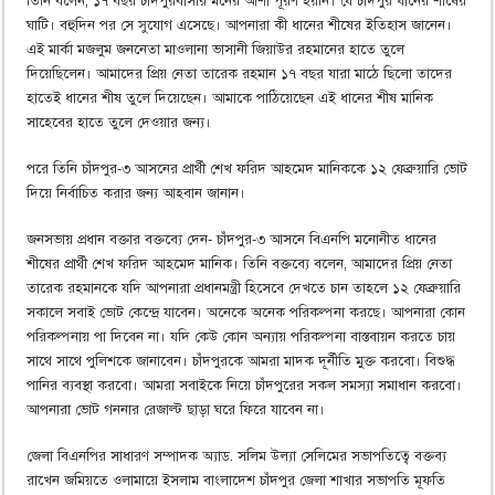
তিনি বলেন, ১৭ বছর চাঁদপুরবাসীর মনের আশা পূরণ হয়নি। যে চাঁদপুর ধানের শীষের
ঘাটি। বহুদিন পর সে সুযোগ এসেছে। আপনারা কী ধানের শীষের ইতিহাস জানেন।
এই মার্কা মজলুম জননেতা মাওলানা ভাসানী জিয়াউর রহমানের হাতে তুলে
দিয়েছিলেন। আমাদের প্রিয় নেতা তারেক রহমান ১৭ বছর যারা মাঠে ছিলো তাদের
হাতেই ধানের শীষ তুলে দিয়েছেন। আমাকে পাঠিয়েছেন এই ধানের শীষ মানিক
সাহেবের হাতে তুলে দেওয়ার জন্য।
পরে তিনি চাঁদপুর-৩ আসনের প্রার্থী শেখ ফরিদ আহমেদ মানিককে ১২ ফেব্রুয়ারি ভোট
দিয়ে নির্বাচিত করার জন্য আহবান জানান।
জনসভায় প্রধান বক্তার বক্তব্যে দেন- চাঁদপুর-৩ আসনে বিএনপি মনোনীত ধানের
শীষের প্রার্থী শেখ ফরিদ আহমেদ মানিক। তিনি বক্তব্যে বলেন, আমাদের প্রিয় নেতা
তারেক রহমানকে যদি আপনারা প্রধানমন্ত্রী হিসেবে দেখতে চান তাহলে ১২ ফেব্রুয়ারি
সকালে সবাই ভোট কেন্দ্রে যাবেন। অনেকে অনেক পরিকল্পনা করছে। আপনারা কোন
পরিকল্পনায় পা দিবেন না। যদি কেউ কোন অন্যায় পরিকল্পনা বাস্তবায়ন করতে চায়
সাথে সাথে পুলিশকে জানাবেন। চাঁদপুরকে আমরা মাদক দূর্নীতি মুক্ত করবো। বিশুদ্ধ
পানির ব্যবস্থা করবো। আমরা সবাইকে নিয়ে চাঁদপুরের সকল সমস্যা সমাধান করবো।
আপনারা ভোট গননার রেজাল্ট ছাড়া ঘরে ফিরে যাবেন না।
জেলা বিএনপির সাধারণ সম্পাদক অ্যাড. সলিম উল্যা সেলিমের সভাপতিত্বে বক্তব্য
রাখেন জমিয়তে ওলামায়ে ইসলাম বাংলাদেশ চাঁদপুর জেলা শাখার সভাপতি মূফতি