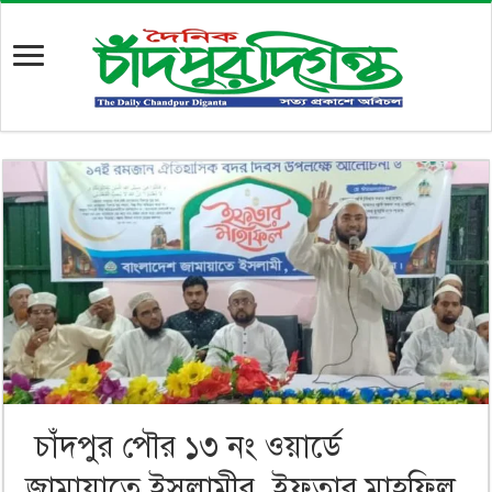
চাঁদপুর পৌর ১৩ নং ওয়ার্ডে
জামায়াতে ইসলামীর ইফতার মাহফিল