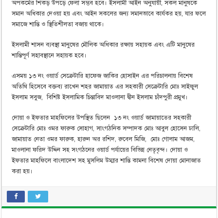
অপকর্মের শিকড় উপড়ে ফেলা সম্ভব হবে। ইসলামী আইন অনুযায়ী, সকল মানুষকে
সমান অধিকার দেওয়া হয় এবং আইন সকলের জন্য সমানভাবে কার্যকর হয়, যার ফলে
সমাজে শান্তি ও স্থিতিশীলতা বজায় থাকে।
ইসলামী শাসন ব্যবস্থা মানুষের মৌলিক অধিকার রক্ষায় সহায়ক এবং এটি মানুষের
শান্তিপূর্ণ সহাবস্থানে সহায়ক হবে।
এসময় ১৩ নং ওয়ার্ড সেক্রেটারি হাফেজ জাকির হোসাইন এর পরিচালনায় বিশেষ
অতিথি হিসেবে বক্তব্য রাখেন শহর জামায়াত এর সহকারী সেক্রেটারি মোঃ সাইফুল
ইসলাম সবুজ, বিশিষ্ট ইসলামিক চিন্তাবিদ মাওলানা দ্বীন ইসলাম চাঁদপুরী প্রমুখ।
দোয়া ও ইফতার মাহফিলের উপস্থিত ছিলেন ১৩ নং ওয়ার্ড জামায়াতের সহকারী
সেক্রেটারি মোঃ ওমর ফারুক সোহাগ, সাংগঠনিক সম্পাদক মোঃ আবুল হোসেন ঢালি,
জামায়াত নেতা ওমর ফারুক, হারুন অর রশিদ, রুবেল মিজি, মোঃ গোলাম আজম,
মাওলানা ফরিদ উদ্দিন সহ সংগঠনের ওয়ার্ড পর্যায়ের বিভিন্ন নেতৃবৃন্দ। দোয়া ও
ইফতার মাহফিলে বাংলাদেশ সহ মুসলিম উম্মার শান্তি কামনা বিশেষ দোয়া মোনাজাত
করা হয়।