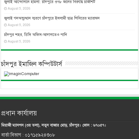
জুলাই আন্দোলনে হামলা: চাঁদপুরে ৩৭৮ জনের বিরুদ্ধে চার্জশিট
August 5, 2026
জুলাই গনঅভ্যুত্থান স্মরণে চাঁদপুরে ইসলামী ছাত্র শিবিরের ম্যারাথন
August 5, 2026
চাঁদপুর শহর, ডিসি অফিস-আদালতেও পানি
August 5, 2026
চাঁদপুর ইমাজিন কম্পিউটার্স
প্রধান কার্যালয়
মিয়াজী ম্যানশন (৩য় তলা), নতুন বাজার মোড়, চাঁদপুর। ফোন : ৬৭০৫৭।
বার্তা বিভাগ : ০১৭১৫৯২৪৩০৮