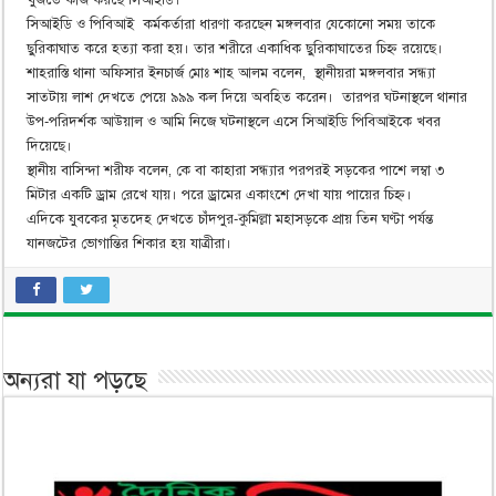
সিআইডি ও পিবিআই কর্মকর্তারা ধারণা করছেন মঙ্গলবার যেকোনো সময় তাকে
ছুরিকাঘাত করে হত্যা করা হয়। তার শরীরে একাধিক ছুরিকাঘাতের চিহ্ন রয়েছে।
শাহরাস্তি থানা অফিসার ইনচার্জ মোঃ শাহ আলম বলেন, স্থানীয়রা মঙ্গলবার সন্ধ্যা
সাতটায় লাশ দেখতে পেয়ে ৯৯৯ কল দিয়ে অবহিত করেন। তারপর ঘটনাস্থলে থানার
উপ-পরিদর্শক আউয়াল ও আমি নিজে ঘটনাস্থলে এসে সিআইডি পিবিআইকে খবর
দিয়েছে।
স্থানীয় বাসিন্দা শরীফ বলেন, কে বা কাহারা সন্ধ্যার পরপরই সড়কের পাশে লম্বা ৩
মিটার একটি ড্রাম রেখে যায়। পরে ড্রামের একাংশে দেখা যায় পায়ের চিহ্ন।
এদিকে যুবকের মৃতদেহ দেখতে চাঁদপুর-কুমিল্লা মহাসড়কে প্রায় তিন ঘণ্টা পর্যন্ত
যানজটের ভোগান্তির শিকার হয় যাত্রীরা।
অন্যরা যা পড়ছে