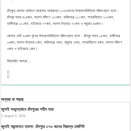
চাঁদপুরে জেলায় বর্তমানে করোনায় আক্রান্ত ১০৩৫জনের উপজেলাভিত্তিক পরিসংখ্যান হলো :
চাঁদপুর সদরে ৪১৪জন, মতলব দক্ষিণে ১১৩জন, ফরিদগঞ্জে ১১০জন, শাহরাস্তিতে ১০৫জন,
হাজীগঞ্জে ১০১জন, হাইমচরে ৭৭জন, মতলব উত্তরে ৭০জন ও কচুয়ায় ৪৬জন।
জেলায় মোট ৬২জন মৃতের উপজেলাভিত্তিক পরিসংখ্যান হলো : চাঁদপুর সদরে ১৮জন, হাজীগঞ্জে
১৬জন, মতলব উত্তরে ৮জন, ফরিদগঞ্জে ৭জন, কচুয়ায় ৫জন, শাহরাস্তিতে ৪জন, মতলব দক্ষিণে
৩জন ও হাইমচরে ১জন।
বিস্তারিত আসছে…
অন্যরা যা পড়ছে
জুলাই অভ্যুত্থানে চাঁদপুরের শহীদ যারা
August 5, 2026
জুলাই আন্দোলনে হামলা: চাঁদপুরে ৩৭৮ জনের বিরুদ্ধে চার্জশিট