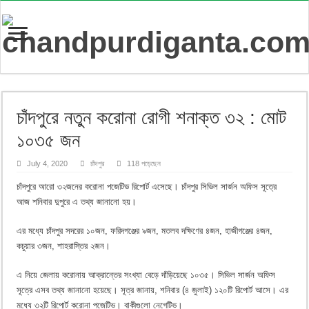
চাঁদপুরে নতুন করোনা রোগী শনাক্ত ৩২ : মোট
১০৩৫ জন
July 4, 2020
চাঁদপুর
118 পড়েছেন
চাঁদপুরে আরো ৩২জনের করোনা পজেটিভ রিপোর্ট এসেছে। চাঁদপুর সিভিল সার্জন অফিস সূত্রে
আজ শনিবার দুপুরে এ তথ্য জানানো হয়।
এর মধ্যে চাঁদপুর সদরের ১০জন, ফরিদগঞ্জের ৯জন, মতলব দক্ষিণের ৪জন, হাজীগঞ্জের ৪জন,
কচুয়ার ৩জন, শাহরাস্তির ২জন।
এ নিয়ে জেলায় করোনায় আক্রান্তের সংখ্যা বেড়ে দাঁড়িয়েছে ১০৩৫। সিভিল সার্জন অফিস
সূত্রে এসব তথ্য জানানো হয়েছে। সূত্র জানায়, শনিবার (৪ জুলাই) ১২০টি রিপোর্ট আসে। এর
মধ্যে ৩২টি রিপোর্ট করোনা পজেটিভ। বাকীগুলো নেগেটিভ।