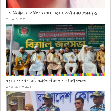
দিনে নিখোঁজ, রাতে মিলল মরদেহ : কচুয়ায় তরুণীর রহস্যজনক মৃত্যু
June 15, 2026
কচুয়ায় ১১ দলীয় জোট সমর্থিত দাঁড়িপাল্লার নির্বাচনী জনসভা
February 10, 2026