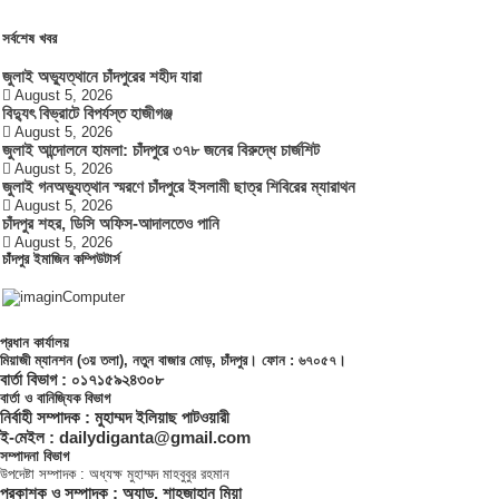
সর্বশেষ খবর
জুলাই অভ্যুত্থানে চাঁদপুরের শহীদ যারা
August 5, 2026
বিদ্যুৎ বিভ্রাটে বিপর্যস্ত হাজীগঞ্জ
August 5, 2026
জুলাই আন্দোলনে হামলা: চাঁদপুরে ৩৭৮ জনের বিরুদ্ধে চার্জশিট
August 5, 2026
জুলাই গনঅভ্যুত্থান স্মরণে চাঁদপুরে ইসলামী ছাত্র শিবিরের ম্যারাথন
August 5, 2026
চাঁদপুর শহর, ডিসি অফিস-আদালতেও পানি
August 5, 2026
চাঁদপুর ইমাজিন কম্পিউটার্স
প্রধান কার্যালয়
মিয়াজী ম্যানশন (৩য় তলা), নতুন বাজার মোড়, চাঁদপুর। ফোন : ৬৭০৫৭।
বার্তা বিভাগ : ০১৭১৫৯২৪৩০৮
বার্তা ও বানিজ্যিক বিভাগ
নির্বাহী সম্পাদক : মুহাম্মদ ইলিয়াছ পাটওয়ারী
ই-মেইল : dailydiganta@gmail.com
সম্পাদনা বিভাগ
উপদেষ্টা সম্পাদক : অধ্যক্ষ মুহাম্মদ মাহবুবুর রহমান
প্রকাশক ও সম্পাদক : অ্যাড. শাহজাহান মিয়া