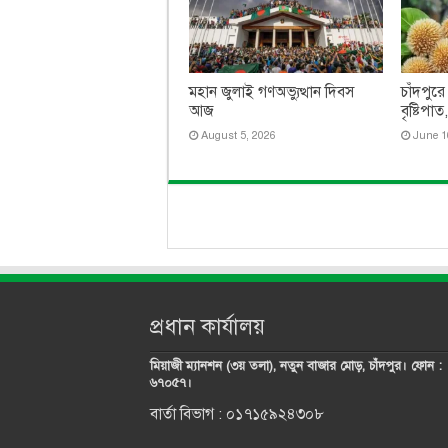
মহান জুলাই গণঅভ্যুত্থান দিবস
চাঁদপুরে
আজ
বৃষ্টিপা
August 5, 2026
June 1
প্রধান কার্যালয়
মিয়াজী ম্যানশন (৩য় তলা), নতুন বাজার মোড়, চাঁদপুর। ফোন :
৬৭০৫৭।
বার্তা বিভাগ : ০১৭১৫৯২৪৩০৮