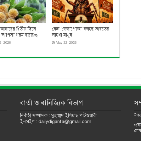
 আষাঢ়ের দ্বিতীয় দিনে
কেন ‘তেলাপোকা’ বলছে ভারতের
ত, ভ্যাপসা গরম ছড়াচ্ছে
লাখো মানুষ
6, 2026
May 22, 2026
বার্তা ও বানিজ্যিক বিভাগ
সম
নির্বাহী সম্পাদক : মুহাম্মদ ইলিয়াছ পাটওয়ারী
উপদে
ই-মেইল : dailydiganta@gmail.com
প্র
যোগ