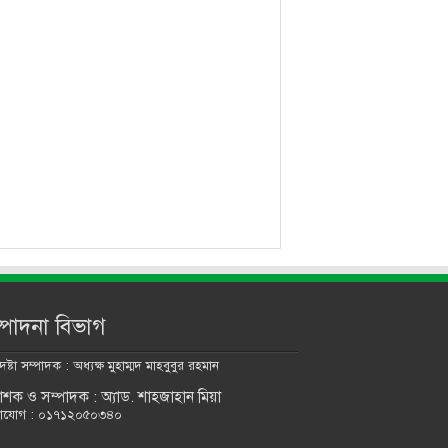
্পাদনা বিভাগ
ষ্টা সম্পাদক : অধ্যক্ষ মুহাম্মদ মাহবুবুর রহমান
কাশক ও সম্পাদক : অ্যাড. শাহজাহান মিয়া
াযোগ : ০১৭১২০৫০৩৪০