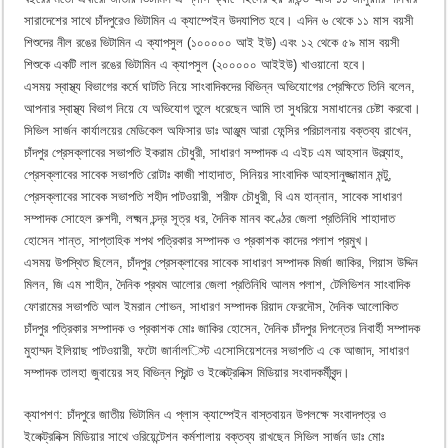
সারাদেশের সাথে চাঁদপুরেও ভিটামিন এ ক্যাম্পেইন উদযাপিত হবে। এদিন ৬ থেকে ১১ মাস বয়সী
শিশুদের নীল রঙের ভিটামিন এ ক্যাপসুল (১০০০০০ আই ইউ) এবং ১২ থেকে ৫৯ মাস বয়সী
শিশুকে একটি লাল রঙের ভিটামিন এ ক্যাপসুল (২০০০০০ আইইউ) খাওয়ানো হবে।
এসময় স্বাস্থ্য বিভাগের কর্মে ঘাটতি নিয়ে সাংবাদিকদের বিভিন্ন অভিযোগের প্রেক্ষিতে তিনি বলেন,
আপনার স্বাস্থ্য বিভাগ নিয়ে যে অভিযোগ তুলে ধরেছেন আমি তা সুধরিয়ে সমাধানের চেষ্টা করবো।
সিভিল সার্জন কার্যালয়ের মেডিকেল অফিসার ডাঃ আঞ্জুম আরা ফেন্সির পরিচালনায় বক্তব্য রাখেন,
চাঁদপুর প্রেসক্লাবের সভাপতি ইকরাম চৌধুরী, সাধারণ সম্পাদক এ এইচ এম আহসান উল্ল্যাহ,
প্রেসক্লাবের সাবেক সভাপতি রোটাঃ কাজী শাহাদাত, সিনিয়র সাংবাদিক আহসানুজ্জামান মন্টু,
প্রেসক্লাবের সাবেক সভাপতি শহীদ পাটওয়ারী, শরীফ চৌধুরী, বি এম হান্নান, সাবেক সাধারণ
সম্পাদক সোহেল রুশদী, লক্ষ্মন চন্দ্র সূত্র ধর, দৈনিক মানব কণ্ঠের জেলা প্রতিনিধি শাহাদাত
হোসেন শান্ত, সাপ্তাহিক শপথ পত্রিকার সম্পাদক ও প্রকাশক কাদের পলাশ প্রমুখ।
এসময় উপস্থিত ছিলেন, চাঁদপুর প্রেসক্লাবের সাবেক সাধারণ সম্পাদক মির্জা জাকির, গিয়াস উদ্দিন
মিলন, জি এম শাহীন, দৈনিক প্রথম আলোর জেলা প্রতিনিধি আলম পলাশ, টেলিভিশন সাংবাদিক
ফোরামের সভাপতি আল ইমরান শোভন, সাধারণ সম্পাদক রিয়াদ ফেরদৌস, দৈনিক আলোকিত
চাঁদপুর পত্রিকার সম্পাদক ও প্রকাশক মোঃ জাকির হোসেন, দৈনিক চাঁদপুর দিগন্তের নিবার্হী সম্পাদক
মুহাম্মদ ইলিয়াছ পাটওয়ারী, ফটো জার্নালিস্ট এসোসিয়েশনের সভাপতি এ কে আজাদ, সাধারণ
সম্পাদক তালহা জুবায়ের সহ বিভিন্ন প্রিন্ট ও ইলেক্ট্রনিক্স মিডিয়ার সংবাদকর্মীবৃন্দ।
ক্যাপশণ: চাঁদপুরে জাতীয় ভিটামিন এ প্লাস ক্যাম্পেইন বাস্তবায়ন উপলক্ষে সংবাদপত্র ও
ইলেক্ট্রনিক্স মিডিয়ার সাথে ওরিয়েন্টেশন কর্মশালায় বক্তব্য রাখছেন সিভিল সার্জন ডাঃ মোঃ