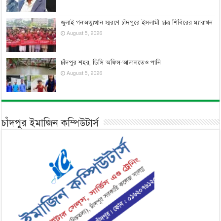
জুলাই গনঅভ্যুত্থান স্মরণে চাঁদপুরে ইসলামী ছাত্র শিবিরের ম্যারাথন
August 5, 2026
চাঁদপুর শহর, ডিসি অফিস-আদালতেও পানি
August 5, 2026
চাঁদপুর ইমাজিন কম্পিউটার্স