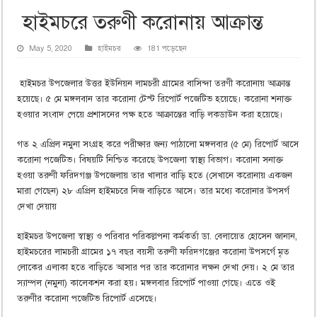
হাইমচরে তরুণী করোনায় আক্রান্ত
May 5, 2020
হাইমচর
181 পড়েছেন
হাইমচর উপজেলার উত্তর ইউনিয়ন লামচরী গ্রামের বাসিন্দা তরণী করোনায় আক্রান্ত
হয়েছে। ৫ মে মঙ্গলবান তার করোনা টেস্ট রিপোর্ট পজেটিভ হয়েছে। করোনা শনাক্ত
হওয়ার সংবাদ পেয়ে প্রশাসনের পক্ষ হতে আক্রান্তের বাড়ি লকডাউন করা হয়েছে।
গত ২ এপ্রিল নমুনা সংগ্রহ করে পরীক্ষার জন্য পাঠালো মঙ্গলবার (৫ মে) রিপোর্ট আসে
করোনা পজেটিভ। বিষয়টি নিশ্চিত করেছে উপজেলা স্বাস্থ্য বিভাগ। করোনা সনাক্ত
হওয়া তরুণী ফরিদগঞ্জ উপজেলায় তার খালার বাড়ি হতে (সেখানে করোনায় একজন
মারা গেছেন) ২৮ এপ্রিল হাইমচরে নিজ বাড়িতে আসে। তার মধ্যে করোনার উপসর্গ
দেখা দেয়ায়
হাইমচর উপজেলা স্বাস্থ্য ও পরিবার পরিকল্লপনা কর্মকর্তা ডা. বেলায়েত হোসেন জানান,
হাইমচরের লামচরী গ্রামের ১৭ বছর বয়সী তরুণী ফরিদগঞ্জের করোনা উপসর্গে মৃত
লোকের এলাকা হতে বাড়িতে আসার পর তার করোনার লক্ষন দেখা দেয়। ২ মে তার
স্যাম্পল (নমুনা) কালেকশন করা হয়। মঙ্গলবার রিপোর্ট পাওয়া গেছে। এতে ওই
তরুণীর করোনা পজেটিভ রিপোর্ট এসেছে।