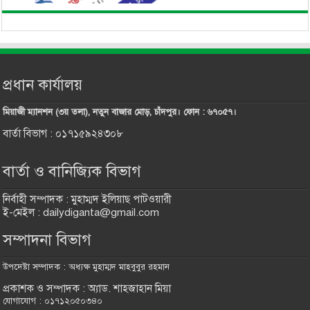
প্রধান কার্যালয়
মিয়াজী ম্যানশন (৩য় তলা), নতুন বাজার মোড়, চাঁদপুর। ফোন : ৬৭০৫৭।
বার্তা বিভাগ : ০১৭১৫৯২৪৩০৮
বার্তা ও বানিজ্যিক বিভাগ
নির্বাহী সম্পাদক : মুহাম্মদ ইলিয়াছ পাটওয়ারী
ই-মেইল : dailydiganta@gmail.com
সম্পাদনা বিভাগ
উপদেষ্টা সম্পাদক : অধ্যক্ষ মুহাম্মদ মাহবুবুর রহমান
প্রকাশক ও সম্পাদক : অ্যাড. শাহজাহান মিয়া
যোগাযোগ : ০১৭১২০৫০৩৪০