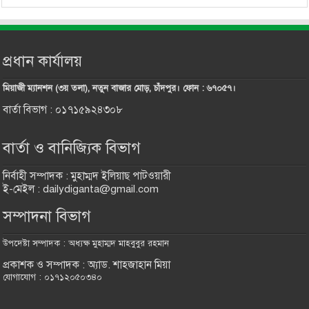
প্রধান কার্যালয়
মিয়াজী ম্যানশন (৩য় তলা), নতুন বাজার মোড়, চাঁদপুর। ফোন : ৬৭০৫৭।
বার্তা বিভাগ : ০১৭১৫৯২৪৩০৮
বার্তা ও বানিজ্যিক বিভাগ
নির্বাহী সম্পাদক : মুহাম্মদ ইলিয়াছ পাটওয়ারী
ই-মেইল : dailydiganta@gmail.com
সম্পাদনা বিভাগ
উপদেষ্টা সম্পাদক : অধ্যক্ষ মুহাম্মদ মাহবুবুর রহমান
প্রকাশক ও সম্পাদক : অ্যাড. শাহজাহান মিয়া
যোগাযোগ : ০১৭১২০৫০৩৪০