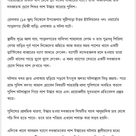
শাহরাস্তিতে একটি খাল থেকে প্লাস্টিকের বাজারের ব্যাগে রাখা অজ্ঞাতনামা এক
নবজাতক ছেলে শিশুর লাশ উদ্ধার করেছে পুলিশ।
রোববার (১৪ জুন) বিকেলে উপজেলার সূচীপাড়া উত্তর ইউনিয়নের ৭নং ওয়ার্ডের
পাড়ানগর (মিজী বাড়ি) এলাকায় এ ঘটনা ঘটে।
স্থানীয় সূত্রে জানা যায়, পাড়ানগরের বাসিন্দা শাহানারা বেগম ও তার পুত্রবধূ শিরিনা
বেগম বাড়ির পূর্ব পাশে নিজেদের জমিতে কাজ করার সময় পাশের খালে একটি
প্লাস্টিকের বাজারের ব্যাগ ভাসতে দেখেন। ব্যাগটি সন্দেহজনক মনে হওয়ায় তারা
সেটি খালের পাড়ে তুলে খুলে দেখেন। এ সময় ব্যাগের ভেতরে একটি নবজাতক
ছেলে শিশুর লাশ দেখতে পান।
ঘটনার খবর দ্রুত এলাকায় ছড়িয়ে পড়লে উৎসুক জনতা ঘটনাস্থলে ভিড় জমায়। পরে
গ্রাম পুলিশ সদস্য কামাল হোসেন বিষয়টি শাহরাস্তি থানা পুলিশকে অবহিত করলে
পুলিশ ঘটনাস্থলে গিয়ে লাশ উদ্ধার করে এবং প্রয়োজনীয় সুরতহাল প্রতিবেদন প্রস্তুত
করে।
পুলিশের প্রাথমিক ধারণা, উদ্ধার হওয়া নবজাতক শিশুটির বয়স আনুমানিক চার থেকে
পাঁচ দিন হতে পারে। তবে তার পরিচয় এখনো শনাক্ত করা সম্ভব হয়নি।
এদিকে খালে ভাসমান ব্যাগে নবজাতকের লাশ উদ্ধারের ঘটনায় স্থানীয়দের মধ্যে