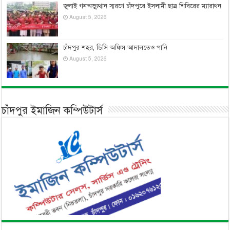
জুলাই গনঅভ্যুত্থান স্মরণে চাঁদপুরে ইসলামী ছাত্র শিবিরের ম্যারাথন
August 5, 2026
চাঁদপুর শহর, ডিসি অফিস-আদালতেও পানি
August 5, 2026
চাঁদপুর ইমাজিন কম্পিউটার্স