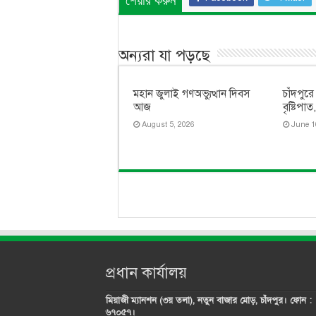
শেয়ার করুন
অন্যরা যা পড়ছে
মহান জুলাই গণঅভ্যুত্থান দিবস
চাঁদপুরে
আজ
বৃষ্টিপা
August 5, 2026
June 1
প্রধান কার্যালয়
মিয়াজী ম্যানশন (৩য় তলা), নতুন বাজার মোড়, চাঁদপুর। ফোন :
৬৭০৫৭।