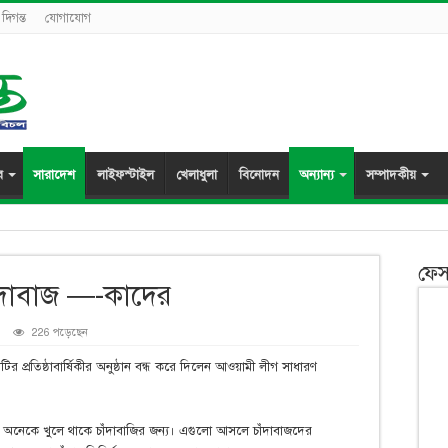
দিগন্ত
যোগাযোগ
র
সারাদেশ
লাইফস্টাইল
খেলাধুলা
বিনোদন
অন্যান্য
সম্পাদকীয়
ফেস
 চাঁদাবাজ —-কাদের
226 পড়েছেন
নটির প্রতিষ্ঠাবার্ষিকীর অনুষ্ঠান বন্ধ করে দিলেন আওয়ামী লীগ সাধারণ
 অনেকে খুলে থাকে চাঁদাবাজির জন্য। এগুলো আসলে চাঁদাবাজদের