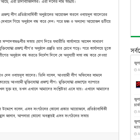
ঠান আছে, এরা চাঁদাবাজিনির্ভর। এরা দলের নাম ভাঙায়।
দ্ধা প্রজন্ম লীগ প্রতিষ্ঠাবার্ষিকী অনুষ্ঠানের আয়োজন করলে ওবায়দুল কাদেরের
া সেখানে গিয়ে অনুষ্ঠান বন্ধ করে দেন। পরে মঞ্চ ও অন্যান্য আয়োজন গুটিয়ে
ির সম্পাদকমণ্ডলীর সভায় যোগ দিতে যথারীতি কার্যালয়ে আসেন সাধারণ
যোদ্ধা প্রজন্ম লীগ’র অনুষ্ঠান প্রস্তুতি তার চোখে পড়ে। পরে কার্যালয়ে ঢুকে
সর্
ম লীগের অনুষ্ঠান বন্ধ করতে নির্দেশ দিলে সে অনুযায়ী সভা বন্ধ করে দেওয়া
জুল
A
যাখ্যাও দেন ওবায়দুল কাদের। তিনি বলেন, আওয়ামী লীগ অফিসের সামনে
ে আওয়ামী মুক্তিযোদ্ধা প্রজন্ম লীগ। মুক্তিযোদ্ধা প্রজন্মের ব্যাপারে
খন যুক্ত হয়, তখন এখানে আমাদের সংশ্লিষ্টতা এসে যায়। এখানে আমাদের
জুল
চার্
 উদ্দেশে বলেন, এসব সংগঠনের কোনো প্রকার আয়োজনে, প্রতিষ্ঠাবার্ষিকী
A
হ্বান জানাব, আপনারা কোনো অবস্থায়ই এসব সংগঠনের সভায়
জুল
ম্যা
A