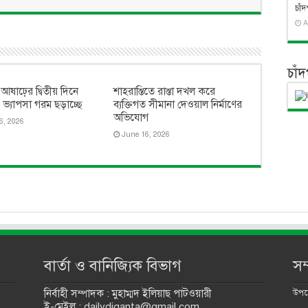
চাঁ
A
চাঁ
 আষাঢ়ের দ্বিতীয় দিনে
শাহরাস্তিতে রাস্তা দখল করে
ত, ভ্যাপসা গরম ছড়াচ্ছে
ব্যক্তিগত সীমানা দেওয়াল নির্মাণের
অভিযোগ
6, 2026
June 16, 2026
বার্তা ও বানিজ্যিক বিভাগ
সম
নির্বাহী সম্পাদক : মুহাম্মদ ইলিয়াছ পাটওয়ারী
উপদে
ই-মেইল : dailydiganta@gmail.com