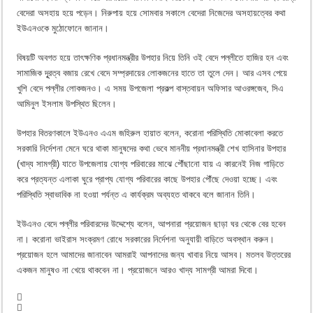
বেদেরা অসহায় হয়ে পড়েন। নিরুপায় হয়ে সোমবার সকালে বেদেরা নিজেদের অসহায়ত্বের কথা
ইউএনওকে মুঠোফোনে জানান।
বিষয়টি অবগত হয়ে তাৎক্ষণিক প্রধানমন্ত্রীর উপহার নিয়ে তিনি ওই বেদে পল্লীতে হাজির হন এবং
সামাজিক দূূরত্ব বজায় রেখে বেদে সম্প্রদায়ের লোকজনের হাতে তা তুলে দেন। আর এসব পেয়ে
খুশি বেদে পল্লীর লোকজনও। এ সময় উপজেলা প্রকল্প বাস্তবায়ন অফিসার আওরঙ্গজেব, সিএ
আমিনুল ইসলাম উপস্থিত ছিলেন।
উপহার বিতরণকালে ইউএনও এএম জহিরুল হায়াত বলেন, করোনা পরিস্থিতি মোকাবেলা করতে
সরকারি নির্দেশনা মেনে ঘরে থাকা মানুষদের কথা ভেবে মাননীয় প্রধানমন্ত্রী শেখ হাসিনার উপহার
(খাদ্য সামগ্রী) যাতে উপজেলায় যোগ্য পরিবারের মাঝে পৌঁছানো যায় এ কারনেই নিজ গাড়িতে
করে প্রত্যন্ত এলাকা ঘুরে প্রাপ্য যোগ্য পরিবারের কাছে উপহার পৌঁছে দেওয়া হচ্ছে। এবং
পরিস্থিতি স্বাভাবিক না হওয়া পর্যন্ত এ কার্যক্রম অব্যহত থাকবে বলে জানান তিনি।
ইউএনও বেদে পল্লীর পরিবারদের উদ্দেশ্যে বলেন, আপনারা প্রয়োজন ছাড়া ঘর থেকে বের হবেন
না। করোনা ভাইরাস সংক্রমণ রোধে সরকারের নির্দেশনা অনুযায়ী বাড়িতে অবস্থান করুন।
প্রয়োজন হলে আমাদের জানাবেন আমরাই আপনাদের জন্য খাবার নিয়ে আসব। মতলব উত্তরের
একজন মানুষও না খেয়ে থাকবেন না। প্রয়োজনে আরও খাদ্য সামগ্রী আমরা দিবো।