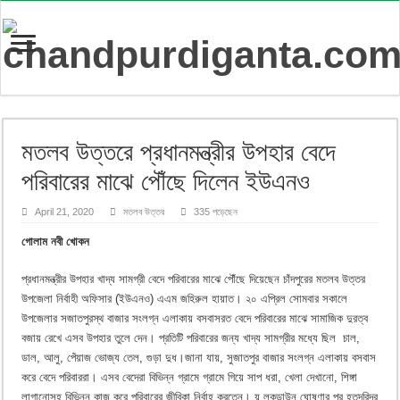
মতলব উত্তরে প্রধানমন্ত্রীর উপহার বেদে
পরিবারের মাঝে পৌঁছে দিলেন ইউএনও
April 21, 2020
মতলব উত্তর
335 পড়েছেন
গোলাম নবী খোকন
প্রধানমন্ত্রীর উপহার খাদ্য সামগ্রী বেদে পরিবারের মাঝে পৌঁছে দিয়েছেন চাঁদপুরের মতলব উত্তর
উপজেলা নির্বাহী অফিসার (ইউএনও) এএম জহিরুল হায়াত। ২০ এপ্রিল সোমবার সকালে
উপজেলার সজাতপুরস্থ বাজার সংলগ্ন এলাকায় বসবাসরত বেদে পরিবারের মাঝে সামাজিক দুরত্ব
বজায় রেখে এসব উপহার তুলে দেন। প্রতিটি পরিবারের জন্য খাদ্য সামগ্রীর মধ্যে ছিল চাল,
ডাল, আলু, পেঁয়াজ ভোজ্য তেল, গুড়া দুধ।জানা যায়, সুজাতপুর বাজার সংলগ্ন এলাকায় বসবাস
করে বেদে পরিবাররা। এসব বেদেরা বিভিন্ন গ্রামে গ্রামে গিয়ে সাপ ধরা, খেলা দেখানো, শিঙ্গা
লাগানোসহ বিভিন্ন কাজ করে পরিবারের জীবিকা নির্বাহ করতেন। য় লকডাউন ঘোষণার পর হতদরিদ্র