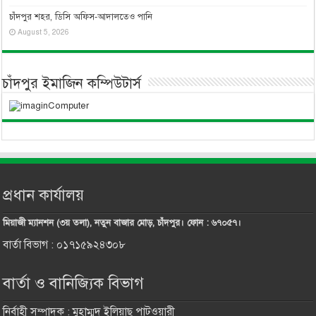
চাঁদপুর শহর, ডিসি অফিস-আদালতেও পানি
August 5, 2026
চাঁদপুর ইমাজিন কম্পিউটার্স
প্রধান কার্যালয়
মিয়াজী ম্যানশন (৩য় তলা), নতুন বাজার মোড়, চাঁদপুর। ফোন : ৬৭০৫৭।
বার্তা বিভাগ : ০১৭১৫৯২৪৩০৮
বার্তা ও বানিজ্যিক বিভাগ
নির্বাহী সম্পাদক : মুহাম্মদ ইলিয়াছ পাটওয়ারী