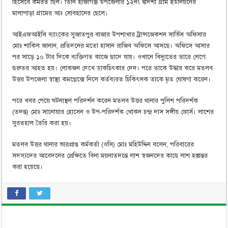
হিসেবে কর্মরত ছিল। তিনি হাজীগঞ্জ উপজেলার ১২নং দ্বাদশী গ্রাম ইউনিয়নের
মালাপাড়া গ্রামের আঃ সোবহানের ছেলে।
আইএফআইসি ব্যাংকের সুজাতপুর বাজার উপশাখার ট্রান্সজেকশন সার্ভিস অফিসার
মোঃ শাকিল জানান, প্রতিদনের মতো হাসান রাজিব অফিসে আসছে। অফিসে আসার
পর সাড়ে ১০ টার দিকে ব্যক্তিগত কাজে ছাদে যায়। ওখানে বিদ্যুতের তারে লেগে
গুরুতর আহত হয়। লোকজন দেখে ডাকচিৎকার দেন। পরে তাকে উদ্ধার করে মতলব
উত্তর উপজেলা স্বাস্থ্য কমপ্লেক্সে নিলে কর্তব্যরত চিকিৎসক তাকে মৃত ঘোষণা করেন।
পরে খবর পেয়ে ঘটনাস্থল পরিদর্শন করেন মতলব উত্তর থানার পুলিশ পরিদর্শক
(তদন্ত) মোঃ সানোয়ার হোসেন ও উপ-পরিদর্শক খোকন চন্দ্র দাস সঙ্গীয় ফোর্স। লাশের
সুরতহাল তৈরি করা হয়।
মতলব উত্তর থানার ভারপ্রাপ্ত কর্মকর্তা (ওসি) মোঃ মহিউদ্দিন বলেন, পরিবারের
সদস্যদের আবেদনের প্রেক্ষিতে বিনা ময়নাতদন্তে লাশ স্বজনদের কাছে লাশ হস্তান্তর
করা হয়েছে।