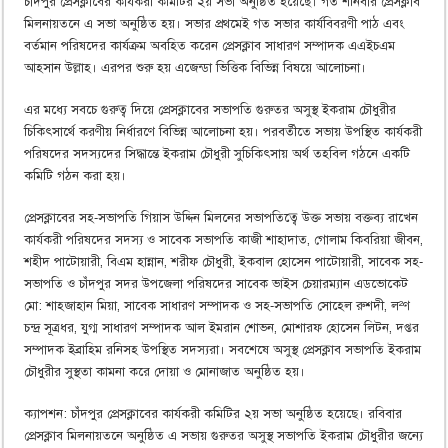
চাঁদপুর প্রেসক্লাবের কার্যকরী কমিটির ২য় সভা অনুষ্ঠিত হয়েছে। গত শনিবার প্রেসক্লাব
মিলনায়তনে এ সভা অনুষ্ঠিত হয়। সভার প্রথমেই গত সভার কার্যবিবরণী পাঠ এবং
বর্তমান পরিষদের কার্যক্রম অবহিত করেন প্রেসক্লাব সাধারণ সম্পাদক এএইচএম
আহসান উল্লাহ। এরপর শুরু হয় এজেন্ডা ভিত্তিক বিভিন্ন বিষয়ে আলোচনা।
এর মধ্যে সবচে গুরুত্ব দিয়ে প্রেসক্লাবের সভাপতি গুরুতর অসুস্থ ইকরাম চৌধুরীর
চিকিৎসার্থে করণীয় নির্ধারণে বিভিন্ন আলোচনা হয়। পরবর্তীতে সভায় উপস্থিত কার্যকরী
পরিষদের সদস্যদের সিদ্ধান্তে ইকরাম চৌধুরী সুচিকিৎসায় অর্থ তহবিল গঠনে একটি
কমিটি গঠন করা হয়।
প্রেসক্লাবের সহ-সভাপতি গিয়াস উদ্দিন মিলনের সভাপতিত্বে উক্ত সভায় বক্তব্য রাখেন
কার্যকরী পরিষদের সদস্য ও সাবেক সভাপতি কাজী শাহাদাত, গোলাম কিবরিয়া জীবন,
শহীদ পাটোয়ারী, বিএম হান্নান, শরীফ চৌধুরী, ইকবাল হোসেন পাটোয়ারী, সাবেক সহ-
সভাপতি ও চাঁদপুর সদর উপজেলা পরিষদের সাবেক ভাইস চেয়ারম্যান এডভোকেট
মো: শাহজাহান মিয়া, সাবেক সাধারণ সম্পাদক ও সহ-সভাপতি সোহেল রুশদী, ল²ণ
চন্দ্র সূত্রধর, যুগ্ম সাধারণ সম্পাদক আল ইমরান শোভন, মোশারফ হোসেন লিটন, দপ্তর
সম্পাদক ইব্রাহিম রনিসহ উপস্থিত সদস্যরা। সবশেষে অসুস্থ প্রেসক্লাব সভাপতি ইকরাম
চৌধুরীর সুস্থতা কামনা করে দোয়া ও মোনাজাত অনুষ্ঠিত হয়।
ক্যাপশন: চাঁদপুর প্রেসক্লাবের কার্যকরী কমিটির ২য় সভা অনুষ্ঠিত হয়েছে। রবিবার
প্রেসক্লাব মিলনায়তনে অনুষ্ঠিত এ সভায় গুরুতর অসুস্থ সভাপতি ইকরাম চৌধুরীর জন্যে