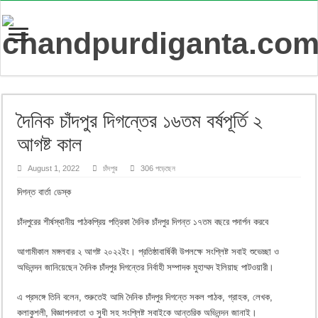
দৈনিক চাঁদপুর দিগন্তের ১৬তম বর্ষপূর্তি ২
আগষ্ট কাল
August 1, 2022
চাঁদপুর
306 পড়েছেন
দিগন্ত বার্তা ডেস্ক
চাঁদপুরের শীর্ষস্থানীয় পাঠকপ্রিয় পত্রিকা দৈনিক চাঁদপুর দিগন্ত ১৭তম বছরে পদার্পন করবে
আগামীকাল মঙ্গলবার ২ আগষ্ট ২০২২ইং। প্রতিষ্ঠাবার্ষিকী উপলক্ষে সংশ্লিষ্ট সবাই শুভেচ্ছা ও
অভিনন্দন জানিয়েছেন দৈনিক চাঁদপুর দিগন্তের নির্বাহী সম্পাদক মুহাম্মদ ইলিয়াছ পাটওয়ারী।
এ প্রসঙ্গে তিনি বলেন, শুরুতেই আমি দৈনিক চাঁদপুর দিগন্তে সকল পাঠক, গ্রাহক, লেখক,
কলাকুশলী, বিজ্ঞাপনদাতা ও সুধী সহ সংশ্লিষ্ট সবাইকে আন্তরিক অভিনন্দন জানাই।