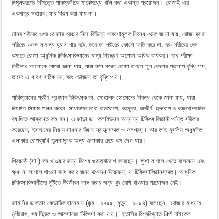
নির্মূলকরণের নিমিত্তে পাকস্থলীকে মাঝেমধ্যে খালি করা একান্ত প্রয়োজন। রোজাই এর
একমাত্র সহায়ক, যার বিকল্প করা যায় না।
মানব শরীরের ওপর রোজার প্রভাব নিয়ে বিভিন্ন গবেষণামূলক নিবন্ধ থেকে জানা যায়, রোজা দ্বারা
শরীরের ওজন সামান্য হ্রাস পায় বটে, তবে তা শরীরের কোনো ক্ষতি করে না, বরং শরীরের মেদ
কমাতে রোজা আধুনিক চিকিৎসাবিজ্ঞানের খাদ্য নিয়ন্ত্রণ অপেক্ষা অধিক কার্যকর। তার পরীক্ষা-
নিরীক্ষার আলোকে আরো জানা যায়, যারা মনে করেন রোজা রাখলে শূল বেদনার প্রলোপ বৃদ্ধি পায়,
তাদের এ ধারণা সঠিক নয়, বরং ভোজনে তা বৃদ্ধি পায়।
পাকিস্তানের প্রবীণ প্রখ্যাত চিকিৎসক ডা. মোহাম্মদ হোসেনের নিবন্ধ থেকে জানা যায়, যারা
নিয়মিত সিয়াম পালন করেন, সাধারণত তারা বাতরোগে, বহুমূত্র, অজীর্ণ, হৃদরোগ ও রক্তচাপজনিত
ব্যাধিতে আক্রান্ত কম হন। এ ছাড়া ডা. ক্লাইভসহ অন্যান্য চিকিৎসাবিজ্ঞানী পর্যন্ত স্বীকার
করেছেন, ইসলামের সিয়াম সাধনার বিধান স্বাস্থ্যসম্মত ও ফলপ্রসূ। আর তাই মুসলিম অধ্যুষিত
এলাকার রোগব্যাধি তুলনামূলক অন্য এলাকার চেয়ে কম দেখা যায়।
প্রিয়নবী (সা.) কম খাওয়ার জন্য বিশেষ গুরুত্বারোপ করেছেন। ক্ষুধা লাগলে খেতে বলেছেন এবং
ক্ষুধা না লাগলে খাওয়া বন্ধ করার জন্য উপদেশ দিয়েছেন, যা চিকিৎসাবিজ্ঞানসম্মত। আধুনিক
চিকিৎসাবিজ্ঞানীদের দৃষ্টিতে দীর্ঘজীবন লাভ করার জন্য খুব বেশি খাওয়ার প্রয়োজন নেই।
জার্মানির ডাক্তার ফেডারিক হানেমান (জন্ম : ১৭৫৫, মৃত্যু : ১৮৮৪) বলেছেন, ‘রোজার মাধ্যমে
মৃগীরোগ, গ্যাস্ট্রিক ও আলসারের চিকিৎসা করা যায়।’ ইতালির বিশ্ববিখ্যাত শিল্পী মাইকেল