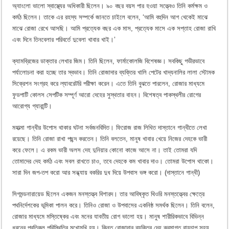
অ্যাংলো ভালো স্বাস্থ্যের অধিকারী ছিলেন। ৯০ বছর বয়স পার হওয়া সত্ত্বেও তিনি কর্মক্ষম ও
কর্মঠ ছিলেন। তাকে এর রহস্য সম্পর্কে জানতে চাইলে বলেন, ‘আমি বহুদিন আগ থেকেই মাঝে
মাঝে রোজা রেখে আসছি। আমি প্রত্যেক বছর এক মাস, প্রত্যেক মাসে এক সপ্তাহ রোজা রাখি
এবং দিনে তিনবেলার পরিবর্তে দুবেলা খাবার খাই।’
ক্যামব্রিজের ডাক্তার লেখার জিম। তিনি ছিলেন, ফার্মাকোলজি বিশেষজ্ঞ। সবকিছু গভীরভাবে
পর্যালোচনা করা হচ্ছে তার স্বভাব। তিনি রোজাদার ব্যক্তির খালি পেটের খাদ্যনালির লালা স্টোমক
সিক্রেশন সংগ্রহ করে ল্যাবরেটরি পরীক্ষা করেন। এতে তিনি বুঝতে পারলেন, রোজার মাধ্যমে
ফুডপাটি কোলস সেপটিক সম্পূর্ণ আরো দেহের সুস্থতার বাহন। বিশেষত্ব পাকস্থলীর রোগের
আরোগ্য গ্যারান্টি।
মহাত্মা গান্ধীর উপোস থাকার ঘটনা সর্বজনবিদিত। ফিরোজ রাজ লিখিত দাস্তানে গান্ধীতে লেখা
রয়েছে। তিনি রোজা রাখা পছন্দ করতেন। তিনি বলতেন, মানুষ খাবার খেয়ে নিজের দেহকে ভারী
করে ফেলে। এ রকম ভারী অলস দেহ দুনিয়ার কোনো কাজে আসে না। তাই তোমরা যদি
তোমাদের দেহ কর্মঠ এবং সবল রাখতে চাও, তবে দেহকে কম খাবার দাও। তোমরা উপোস থাকো।
সারা দিন জপ-তপ করো আর সন্ধ্যায় বকরির দুধ দিয়ে উপবাস ভঙ্গ করো। (দাস্তানে গান্ধী)
সিগমন্ডনারায়েড ছিলেন একজন মনস্তত্ত্ব বিশারদ। তার আবিষ্কৃত থিওরি মনস্তত্ত্বের ক্ষেত্রে
পথনির্দেশকের ভূমিকা পালন করে। তিনিও রোজা ও উপবাসের একনিষ্ঠ সমর্থক ছিলেন। তিনি বলেন,
রোজার মাধ্যমে মস্তিষ্কের এবং মনের যাবতীয় রোগ ভালো হয়। মানুষ শারীরিকভাবে বিভিন্ন
ধরনের প্রতিকূল পরিস্থিতির মুখোমুখি হয়। কিন্তু রোজাদার ব্যক্তির দেহ ক্রমাগত বায়ুচাপ সহ্য