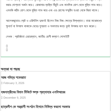
করার যোগ্যতা অর্জন করে। রোজাদার ব্যক্তি খিঁচুনি এবং মানসিক রোগ থেকে মুক্তি লাভ করে।
এমনকি কঠিন রোগ থেকে মুক্তি লাভ করে এবং এর রোগের সম্মুখীন হওয়া থেকে বিরত থাকে।
আলেকজান্ডার গ্রেট ও এরিস্টটল দুজনই ছিলেন নিজ নিজ ক্ষেত্রে বিশ্বখ্যাত। তারা মাঝেমধ্যে
ক্ষুধার্ত বা উপবাস থাকাকে দেহের সুস্থতা ও সবলতার জন্য খুবই উপকার বলে মনে করেন।
লেখক : প্রতিষ্ঠাতা চেয়ারম্যান, জাতীয় রোগী কল্যাণ সোসাইটি
অন্যরা যা পড়ছে
আজ পবিত্র শবেবরাত
February 3, 2026
হজযাত্রীদের বিমান টিকিটে শুল্ক প্রত্যাহার এনবিআরের
December 9, 2025
ছাত্রলীগ কে সন্ত্রাসী সংগঠন হিসাবে নিষিদ্ধ করলো সরকার