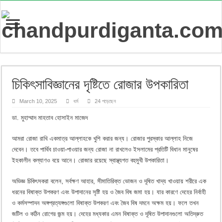
চিকিৎসাবিজ্ঞানের দৃষ্টিতে রোজার উপকারিতা
March 10, 2025
ধর্ম
24 পড়েছেন
ডা. মুহাম্মাদ মাহতাব হোসাইন মাজেদ
আমরা রোজা রাখি একমাত্র আল্লাহকে খুশি করার জন্য। রোজার পুরস্কার আল্লাহ নিজে
দেবেন। তবে পার্থিব চাওয়া-পাওয়ার জন্য রোজা না রাখলেও ইসলামের প্রতিটি বিধান মানুষের
ইহকালীন কল্যাণও বয়ে আনে। রোজার রয়েছে স্বাস্থ্যগত বহুমুখী উপকারিতা।
অভিজ্ঞ চিকিৎসকরা বলেন, সর্বক্ষণ আহার, সীমাতিরিক্ত ভোজন ও দূষিত খাদ্য খাওয়ায় শরীরে এক
ধরনের বিষাক্ত উপকরণ এবং উপাদানের সৃষ্টি হয় ও জৈব বিষ জমা হয়। যার কারণে দেহের নির্বাহী
ও কর্মসম্পাদন অঙ্গপ্রত্যঙ্গগুলো বিষাক্ত উপকরণ এবং জৈব বিষ দমনে অক্ষম হয়। ফলে তখন
জটিল ও কঠিন রোগের জন্ম হয়। দেহের মধ্যকার এমন বিষাক্ত ও দূষিত উপাদানগুলো অতিদ্রুত