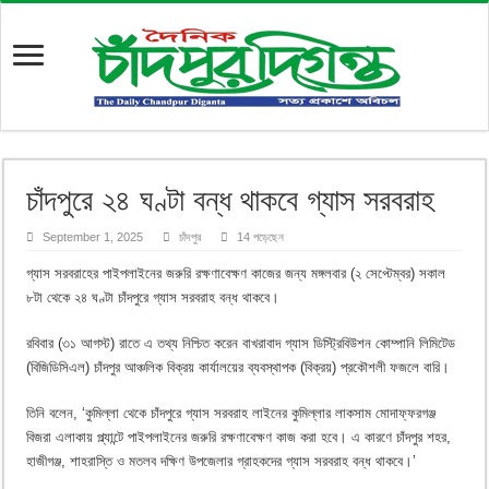
চাঁদপুরে ২৪ ঘণ্টা বন্ধ থাকবে গ্যাস সরবরাহ
September 1, 2025
চাঁদপুর
14 পড়েছেন
গ্যাস সরবরাহের পাইপলাইনের জরুরি রক্ষণাবেক্ষণ কাজের জন্য মঙ্গলবার (২ সেপ্টেম্বর) সকাল
৮টা থেকে ২৪ ঘণ্টা চাঁদপুরে গ্যাস সরবরাহ বন্ধ থাকবে।
রবিবার (৩১ আগস্ট) রাতে এ তথ্য নিশ্চিত করেন বাখরাবাদ গ্যাস ডিস্ট্রিবিউশন কোম্পানি লিমিটেড
(বিজিডিসিএল) চাঁদপুর আঞ্চলিক বিক্রয় কার্যালয়ের ব্যবস্থাপক (বিক্রয়) প্রকৌশলী ফজলে বারি।
তিনি বলেন, ‘কুমিল্লা থেকে চাঁদপুরে গ্যাস সরবরাহ লাইনের কুমিল্লার লাকসাম মোদাফ্ফরগঞ্জ
বিজরা এলাকায় প্ল্যান্টে পাইপলাইনের জরুরি রক্ষণাবেক্ষণ কাজ করা হবে। এ কারণে চাঁদপুর শহর,
হাজীগঞ্জ, শাহরাস্তি ও মতলব দক্ষিণ উপজেলার গ্রাহকদের গ্যাস সরবরাহ বন্ধ থাকবে।’