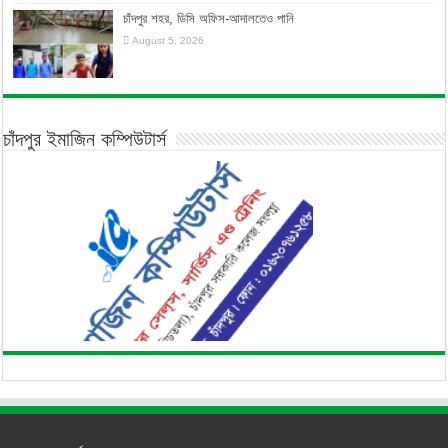
চাঁদপুর শহর, ডিসি অফিস-আদালতেও পানি
August 5, 2026
চাঁদপুর ইমাজিন কম্পিউটার্স