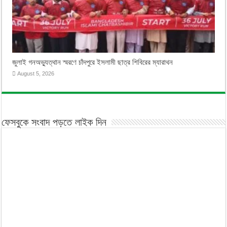
জুলাই গনঅভ্যুত্থান স্মরণে চাঁদপুরে ইসলামী ছাত্র শিবিরের ম্যারাথন
August 5, 2026
ফেসবুকে সংবাদ পড়তে লাইক দিন