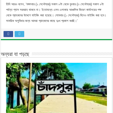
তিনি আরও বলেন, ‘মঙ্গলবার (২ সেপ্টেম্বর) সকাল ৮টা থেকে বুধবার (৩ সেপ্টেম্বর) সকাল ৮টা
পর্যন্ত গ্যাস সরবরাহ থাকবে না। ইতোমধ্যে এসব এলাকায় আঞ্চলিক বিতরণ কার্যালয়ের পক্ষ
থেকে গ্রাহকদের উদ্দেশে মাইকিং করা হয়েছে। সোমবার (১ সেপ্টেম্বর) দিনেও মাইকিং করা হবে।
সাময়িক অসুবিধার জন্য আমরা গ্রাহকদের কাছে দুঃখ প্রকাশ করছি।’
অন্যরা যা পড়ছে