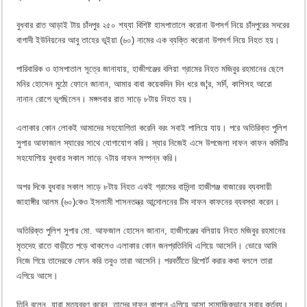
বুধবার রাত আড়াই টায় চাঁদপুর ২৫০ শয্যা বিশিষ্ট হাসপাতালে করোনা উপসর্গ নিয়ে চাঁদপুরের সদরের
বাগাদী ইউনিয়নের আবু তাহের ভূইয়া (৬০) নামের এক ব্যক্তি করোনা উপসর্গ নিয়ে নিহত হয়।
পারিবারিক ও হাসপাতাল সূত্রে জানাযায়, হাজীগঞ্জের বলিয়া গ্রামের নিহত মজিবুর রহমানের ছেলে
মনির হোসেন মুঠো ফোনে জানান, আমার বাবা কয়েকদিন দিন ধরে জ¦র, সর্দি, কাশিসহ আরো
নানান রোগে ভূগছিলেন। মঙ্গলবার রাত সাড়ে ৮টায় নিহত হয়।
এলাকার কোন লোকই আমাদের সহযোগিতা করেনি বরং সবাই পালিয়ে যায়। পরে অতিরিক্ত পুলিশ
সুপার আফাজাল স্যারের সাথে যোগাযোগ করি। স্যার নিজেই এসে উপজেলা দাফন কাফন কমিটির
সহযোগিায় বুধবার সকাল সাড়ে ৭টায় দাফন সম্পন্ন করি।
অপর দিকে বুধবার সকাল সাড়ে ৮টায় নিহত একই গ্রামের বাসিন্দা হাজীগঞ্জ বাজারের ব্যবসায়ী
জাহাঙ্গীর আলম (৬০)কেও ইসলামী শাসনতন্ত্র আন্দোলনের টিম দাফন কাফনের ব্যবস্থা করেন।
অতিরিক্ত পুলিশ সুপার মো. আফজাল হোসেন জানান, হাজীগঞ্জের বলিয়ায় নিহত মজিবুর রহমানের
মৃতদেহ রাতে বাড়ীতে পড়ে থাকলেও এলাকার কোন জনপ্রতিনিধি এগিয়ে আসেনি। ভোরে আমি
নিজে গিয়ে তাদেরকে ফোন করি তবুও তারা আসেনি। পরবর্তীতে রিপোর্ট করার কথা বললে তারা
এগিয়ে আসে।
তিনি বলেন, যারা মৃত্যুবরণ করেন, তাদের দাফন কাপনে এগিয়ে আসা সামাজিকভাবে সবার কর্তব্য।