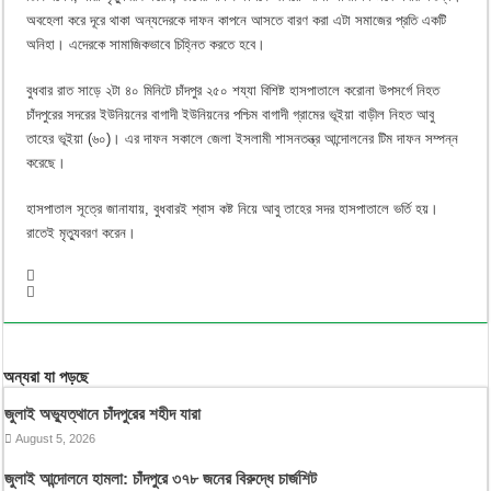
অবহেলা করে দূরে থাকা অন্যদেরকে দাফন কাপনে আসতে বারণ করা এটা সমাজের প্রতি একটি
অনিহা। এদেরকে সামাজিকভাবে চিহ্নিত করতে হবে।
বুধবার রাত সাড়ে ২টা ৪০ মিনিটে চাঁদপুর ২৫০ শয্যা বিশিষ্ট হাসপাতালে করোনা উপসর্গে নিহত
চাঁদপুরের সদরের ইউনিয়নের বাগাদী ইউনিয়নের পশ্চিম বাগাদী গ্রামের ভূইয়া বাড়ীল নিহত আবু
তাহের ভূইয়া (৬০)। এর দাফন সকালে জেলা ইসলামী শাসনতন্ত্র আন্দোলনের টিম দাফন সম্পন্ন
করেছে।
হাসপাতাল সূত্রে জানাযায়, বুধবারই শ্বাস কষ্ট নিয়ে আবু তাহের সদর হাসপাতালে ভর্তি হয়।
রাতেই মৃত্যুবরণ করেন।
অন্যরা যা পড়ছে
জুলাই অভ্যুত্থানে চাঁদপুরের শহীদ যারা
August 5, 2026
জুলাই আন্দোলনে হামলা: চাঁদপুরে ৩৭৮ জনের বিরুদ্ধে চার্জশিট