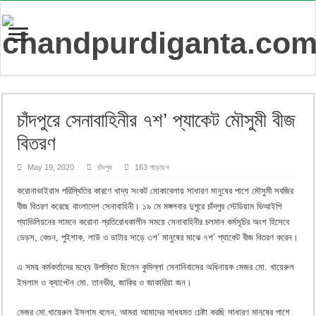
চাঁদপুরে সেনাবাহিনীর ৭শ’ প্যাকেট মৌসুমী বীজ
বিতরণ
May 19, 2020
চাঁদপুর
163 পড়েছেন
করোনাভাইরাস পরিস্থিতির কারণে খাদ্য সংকট মোকাবেলায় সাধারণ মানুষের পাশে মৌসুমী সবজির
বীজ বিতরণ করেছে বাংলাদেশ সেনাবাহিনী। ১৯ মে মঙ্গলবার দুপুরে চাঁদপুর স্টেডিয়াম ভিআইপি
প্যাভিলিয়নের সামনে করোনা প্রতিরোধকালীন সময়ে সেনাবাহিনীর চলমান কর্মসূচির অংশ হিসেবে
ডেড়স, বেগুন, পুইশাক, লাউ ও ডাটার সাড়ে ৩শ’ মানুষের মাঝে ৭শ’ প্যাকেট বীজ বিতরণ করেন।
এ সময় কর্মকর্তাদের মধ্যে উপস্থিত ছিলেন কুমিল্লা সেনানিবাসের অধিনায়ক মেজর মো. খায়েরুল
ইসলাম ও ক্যাপ্টেন মো. তানভীর, জাকির ও জাকারিয়া জন।
মেজর মো.খায়েরুল ইসলাম বলেন, আমরা আমাদের সাধ্যমত চেষ্টা করছি সাধারণ মানুষের পাশে