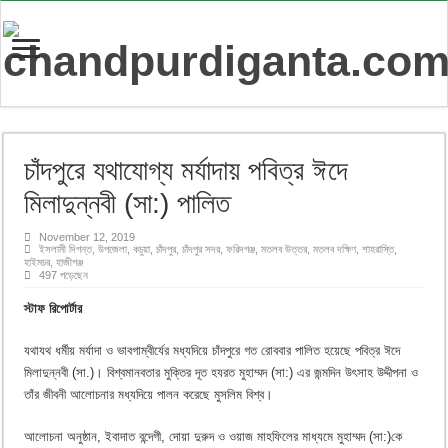
চাঁদপুরে যথাযোগ্য মর্যাদায় পবিত্র ঈদে
মিলাদুন্নবী (সা:) পালিত
November 12, 2019
ইসলামী দিগন্ত
,
উপজেলা
,
কচুয়া
,
চাঁদপুর
,
চাঁদপুর সদর
,
ফরিদগঞ্জ
,
মতলব উত্তর
,
মতলব দক্ষিণ
,
শাহরাস্তি
,
হাইমচর
,
হাজীগঞ্জ
497 পড়েছেন
স্টাফ রিপোর্টার
যথাযথ ধর্মীয় মর্যাদা ও ভাবগাম্বীর্যের মধ্যদিয়ে চাঁদপুরে গত রোববার পালিত হয়েছে পবিত্র ঈদে
মিলাদুন্নবী (সা.)। বিশ্বমানবতার মুক্তির দূত হযরত মুহাম্মদ (সা:) এর জন্মদিন উৎসাহ উদ্দীপনা ও
তাঁর জীবনী আলোচনার মধ্যদিয়ে পালন করেছে মুসলিম বিশ্ব।
আলোচনা অনুষ্ঠান, ইবাদাত বন্দেগী, দোয়া দুরুদ ও ওয়াজ মাহফিলের মাধ্যমে মুহাম্মদ (সা:)কে