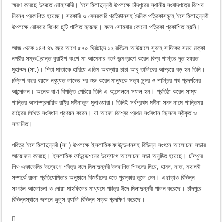
স্মরণ করেছে উম্মতে মোহাম্মাদী। ঈদে মিলাদুন্নবী উপলক্ষে চাঁদপুরের স্থানীয় সংবাদপত্রে বিশেষ
নিবন্ধ প্রকাশিত হয়েছে। সরকারি ও বেসরকারি প্রতিষ্ঠানসহ দৈনিক পত্রিকাসমূহে ঈদে মিলাদুন্নবী
উপলক্ষে রোববার বিশেষ ছুটি পালিত হয়েছে। ফলে সোমবার কোনো পত্রিকা প্রকাশিত হয়নি।
আজ থেকে ১৪শ ৪৯ বছর আগে ৫৭০ খ্রিষ্টাব্দে ১২ রবিউল আউয়ালে সুবহে সাদিকের সময় মক্কা
নগরীর সম্ভ্রান্ত কুরাইশ বংশে মা আমেনার গর্ভে জন্মগ্রহণ করেন বিশ্ব শান্তির দূত হযরত
মুহাম্মদ (সা.)। পিতা মাতাকে হারিয়ে এতিম অবস্থায় চাচা আবু তালিবের আশ্রয়ে বড় হন তিনি।
চল্লিশ বছর বয়সে নবুয়্যত লাভের পর শুরু করেন মানুষকে সত্য সুন্দর ও শান্তির পথ প্রদর্শনের
আন্দোলন। অনেক বাধা বিপত্তি পেরিয়ে তিনি এ আন্দোলনে সফল হন। প্রতিষ্ঠা করেন সাম্য
শান্তির অসাম্প্রদায়িক রাষ্ট্র মদীনাতুল মুনাওয়ারা। তিনিই সর্বপ্রথম মদীনা সনদ নামে শান্তিময়
রাষ্ট্রের লিখিত সংবিধান প্রণয়ন করেন। যা আজো বিশ্বের প্রথম সংবিধান হিসেবে স্বীকৃত ও
সম্মানিত।
পবিত্র ঈদে মিলাদুন্নবী (সা:) উপলক্ষে ইসলামিক ফাউন্ডেশনসহ বিভিন্ন সংগঠন আলোচনা সভার
আয়োজন করেছে। ইসলামিক ফাউন্ডেশনের উদ্যোগে আলোচনা সভা অনুষ্ঠিত হয়েছে। চাঁদপুরে
শিশু একাডেমির উদ্যোগে পবিত্র ঈদে মিলাদুন্নবী উদযাপিত শিশুদের নিয়ে, হামদ, নাত, মহানবী
সম্পর্কে রচনা প্রতিযোগিতার অনুষ্ঠানে বিজয়ীদের হতে পুরস্কার তুলে দেন। এছাড়াও বিভিন্ন
সংগঠন আলোচনা ও দোয়া মাহফিলের মাধ্যমে পবিত্র ঈদে মিলাদুন্নবী পালন করেছে। চাঁদপুরে
বিভিন্নস্থানে জশনে জুলুস র‌্যালি বিভিন্ন সড়ক প্রদক্ষিণ করেছে।