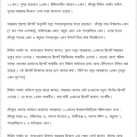
১২ জন। সুস্থ হয়েছেন ২১জন। চিকিৎসাধীন আছেন ৮০জন। চাঁদপুর সিভিল সার্জন অফিস
সূত্রে শুক্রবার বিকেলে এসব তথ্য জানানো হয়েছে।
শুক্রবার প্রাপ্ত রিপোর্ট অনুযায়ী নতুন শনাক্তকৃতদের মধ্যে রয়েছেন : চাঁদপুর সদর উপজলার ৮জন
(৭ জন শহর এলাকার), ফরিদগঞ্জের ৩জন, কচুয়া ২জন এবং শাহরাস্তির ১জন। এদের মধ্যে
চাঁদপুর শহরের ১জন ও কচুয়ার শনাক্তকৃত ২জন উপসর্গ নিয়ে মারা গিয়েছিলেন।
সিভিল সার্জন ডা. সাখাওয়াত উল্লাহ জানান, মূলত নতুন আক্রান্ত ১৩জনের রিপোর্ট শুক্রবার
দুপুরে হাতে এসেছে। আরেকজনের রিপোর্ট দ্বিতীয়বার পজেটিভ এসেছে। এছাড়া জেলা পরিষদ
সদস্য খোদেজা রহমানের রিপোর্ট পজেটিভ বলে সিভিল সার্জনকে ঢাকা থেকে টেলিফোনে নিশ্চিত করা
হয়েছে। ওই রিপোর্ট বিকেলের মধ্যে চলে আসার কথা। তিনি’সহ নতুন আক্রান্ত ১৪জন (নতুন
৩জন মৃত’সহ)
সিভিল সার্জন অফিসে সূত্র আরো জানায়, শুক্রবার জেলার মোট ৪৩জনের নমুনা টেস্টের রিপোর্ট
এসেছে। এর মধ্যে ১৪জন পজেটিভ। আর বাকী ২৯জনের রিপোর্ট করোনা নেগেটিভ।
চাঁদপুরে জেলায় বর্তমানে করোনায় আক্রান্ত ১১১জনের উপজেলাভিত্তিক পরিসংখ্যান হলো :
চাঁদপুর সদরে ৬২, ফরিদগঞ্জে ১৪, মতলব উত্তরে ৬, হাজীগঞ্জে ৬, মতলব দক্ষিণ ৬, কচুয়ায় ৭,
শাহরাস্তিতে ৮ ও হাইমচরে ২জন।
সিভিল সার্জন ডা. সাখাওয়াত উল্লাহ শুক্রবার বিকেলে এক প্রেস নোটে জানান, চাঁদপুর থেকে