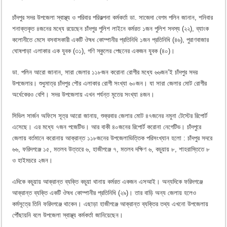
চাঁদপুর সদর উপজেলা স্বাস্থ্য ও পরিবার পরিকল্পনা কর্মকর্তা ডা. সাজেদা বেগম পলিন জানান, শনিবার
শনাক্তকৃত ৪জনের মধ্যে রয়েছেন চাঁদপুর পুলিশ লাইনে কর্মরত ১জন পুলিশ সদস্য (২২), ব্যাংক
কলোনীতে মেসে বসবাসকারী একটি ঔষধ কোম্পানীর প্রতিনিধি ১জন প্রতিনিধি (৪৬), পুরাণবাজার
ঘোষপাড়া এলাকার এক যুবক (৩১), গণি স্কুলের পেছনের একজন যুবক (৪০)।
ডা. পলিন আরো জানান, সারা জেলার ১১৮জন করোনা রোগীর মধ্যে ৬৬জন’ই চাঁদপুর সদর
উপজেলার। শুধুমাত্র চাঁদপুর পৌর এলাকার রোগী সংখ্যা ৬০জন। যা সারা জেলার মোট রোগীর
অর্ধেকেরও বেশি। সদর উপজেলায় এখন পর্যন্ত মৃতের সংখ্যা ৪জন।
সিভিল সার্জন অফিসে সূত্র আরো জানায়, শুক্রবার জেলার মোট ৪৭জনের নমুনা টেস্টের রিপোর্ট
এসেছে। এর মধ্যে ৭জন পজেটিভ। আর বাকী ৪০জনের রিপোর্ট করোনা নেগেটিভ। চাঁদপুরে
জেলায় বর্তমানে করোনায় আক্রান্ত ১১৮জনের উপজেলাভিত্তিক পরিসংখ্যান হলো : চাঁদপুর সদরে
৬৬, ফরিদগঞ্জে ১৫, মতলব উত্তরে ৬, হাজীগঞ্জে ৭, মতলব দক্ষিণ ৬, কচুয়ায় ৮, শাহরাস্তিতে ৮
ও হাইমচরে ২জন।
এদিকে কচুয়ায় আক্রান্ত ব্যক্তি কচুয়া থানায় কর্মরত একজন এসআই। অন্যদিকে ফরিদগঞ্জে
আক্রান্ত ব্যক্তি একটি ঔষধ কোম্পানীর প্রতিনিধি (২৯)। তার বাড়ি অন্য জেলায় হলেও
কর্মসূত্রে তিনি ফরিদগঞ্জে থাকেন। এছাড়া হাজীগঞ্জে আক্রান্ত ব্যক্তির তথ্য এখনো উপজেলায়
পৌঁছায়নি বলে উপজেলা স্বাস্থ্য কর্মকর্তা জানিয়েছেন।