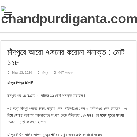
চাঁদপুরে আরো ৭জনের করোনা শনাক্ত : মোট
১১৮
May 23, 2020
চাঁদপুর
407 পড়েছেন
চাঁদপুর দিগন্ত রিপোর্ট
চাঁদপুরে গত ২৪ ঘণ্টায় ৭ কোভিড-১৯ রোগী শনাক্ত হয়েছেন।
এর মধ্যে চাঁদপুর শহরের ৪জন, কচুয়ার ১জন, ফরিদগঞ্জের ১জন ও হাজীগঞ্জের ১জন রয়েছেন। এ
নিয়ে জেলায় করোনায় আক্রান্তের সংখ্যা বেড়ে দাঁড়িয়েছে ১১৮জন। এর মধ্যে মৃতের সংখ্যা
১১জন। সুস্থ হয়েছেন ২১জন।
চাঁদপুর সিভিল সার্জন অফিস সূত্রে শনিবার দুপুরে এসব তথ্য জানানো হয়েছে।