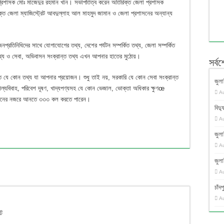
 প্রশাসক মোঃ মাজেদুর রহমান খান। সভাপতিত্ব করেন অতিরিক্ত জেলা প্রশাসক
ত জেলা ম্যাজিস্ট্রেট আবদুল্লাহ আল মাহমুদ জামান ও জেলা প্রশাসনের অন্যান্য
 জনপ্রতিনিধিদের সাথে যোগাযোগের তথ্য, দেশের পর্যটন সম্পর্কিত তথ্য, জেলা সম্পর্কিত
থ্য ও সেবা, অভিবাসন সংক্রান্ত তথ্য এখন আপনার হাতের মুঠোয়।
সর্ব
যে কোন তথ্য যা আপনার প্রয়োজন। শুধু তাই নয়, সরকারি যে কোন সেবা সংক্রান্ত
জুলা
্যবিবাহ, পরিবেশ দূষণ, খাদ্যপণ্যসহ যে কোন ভেজাল, ভোক্তা অধিকার ক্ষুণœ
A
াসনের নজরে আনতে ৩৩৩ কল করতে পারেন।
বিদ্য
A
জুলা
A
জুলা
A
চাঁ
A
িট