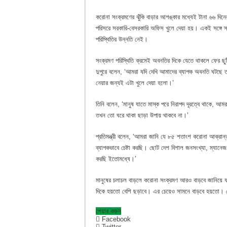
করোনা সংক্রমণের ঝুঁকি বাড়ার আশঙ্কার মধ্যেই টানা ৬৬ দিনের 
পরিসরে সরকারি-বেসরকারি অফিস খুলে দেয়া হয়। একই সঙ্গে স্বাস
পরিস্থিতির উন্নতি নেই।
সংক্রমণ পরিস্থিতি ক্রমেই অবনতির দিকে যেতে থাকলে ফের ছুট
দুপুরে বলেন, ‘আমরা যদি দেখি আমাদের ব্যাপক অবনতি ঘটছে ত
নেয়ার জন্যই এটা খুলে দেয়া হলো।’
তিনি বলেন, ‘মানুষ যাতে মাস্ক পরে নিরাপদ দূরত্বে থাকে, আ
তখন তো ঘরে থাকা ছাড়া উপায় থাকবে না।’
প্রতিমন্ত্রী বলেন, ‘আমরা জানি যে ৮৫ শতাংশ করোনা আক্রা
ব্যাপকভাবে চেষ্টা করছি। ছোট দেশ বিশাল জনসংখ্যা, ম্যানেজ
করছি ইতোমধ্যে।’
মানুষের চলাচল বাড়লে করোনা সংক্রমণ আরও বাড়বে জানিয়ে
দিকে হয়তো বেশি ছড়াবে। এর চেয়েও সামনে বাড়বে হয়তো। ব
শেয়ার করুন
Facebook
Twitter