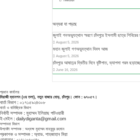
অন্যরা যা পড়ছে
জুলাই গনঅভ্যুত্থান স্মরণে চাঁদপুরে ইসলামী ছাত্র শিবিরের 
August 5, 2026
মহান জুলাই গণঅভ্যুত্থান দিবস আজ
August 5, 2026
চাঁদপুরে আষাঢ়ের দ্বিতীয় দিনে বৃষ্টিপাত, ভ্যাপসা গরম ছড়াচ্ছ
June 16, 2026
প্রধান কার্যালয়
মিয়াজী ম্যানশন (৩য় তলা), নতুন বাজার মোড়, চাঁদপুর। ফোন : ৬৭০৫৭।
বার্তা বিভাগ : ০১৭১৫৯২৪৩০৮
বার্তা ও বানিজ্যিক বিভাগ
নির্বাহী সম্পাদক : মুহাম্মদ ইলিয়াছ পাটওয়ারী
ই-মেইল : dailydiganta@gmail.com
সম্পাদনা বিভাগ
উপদেষ্টা সম্পাদক : অধ্যক্ষ মুহাম্মদ মাহবুবুর রহমান
প্রকাশক ও সম্পাদক : অ্যাড. শাহজাহান মিয়া
যোগাযোগ : ০১৭১২০৫০৩৪০