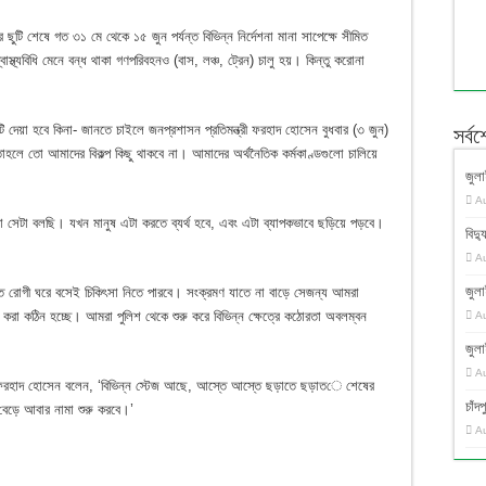
ছুটি শেষে গত ৩১ মে থেকে ১৫ জুন পর্যন্ত বিভিন্ন নির্দেশনা মানা সাপেক্ষে সীমিত
্থ্যবিধি মেনে বন্ধ থাকা গণপরিবহনও (বাস, লঞ্চ, ট্রেন) চালু হয়। কিন্তু করোনা
ি দেয়া হবে কিনা- জানতে চাইলে জনপ্রশাসন প্রতিমন্ত্রী ফরহাদ হোসেন বুধবার (৩ জুন)
সর্ব
াহলে তো আমাদের বিকল্প কিছু থাকবে না। আমাদের অর্থনৈতিক কর্মকাণ্ডগুলো চালিয়ে
জুলা
A
মরা সেটা বলছি। যখন মানুষ এটা করতে ব্যর্থ হবে, এবং এটা ব্যাপকভাবে ছড়িয়ে পড়বে।
বিদ্য
A
জুলা
ন্ত রোগী ঘরে বসেই চিকিৎসা নিতে পারবে। সংক্রমণ যাতে না বাড়ে সেজন্য আমরা
 করা কঠিন হচ্ছে। আমরা পুলিশ থেকে শুরু করে বিভিন্ন ক্ষেত্রে কঠোরতা অবলম্বন
A
জুলা
A
 ফরহাদ হোসেন বলেন, ‘বিভিন্ন স্টেজ আছে, আস্তে আস্তে ছড়াতে ছড়াতে শেষের
চাঁ
েড়ে আবার নামা শুরু করবে।’
A