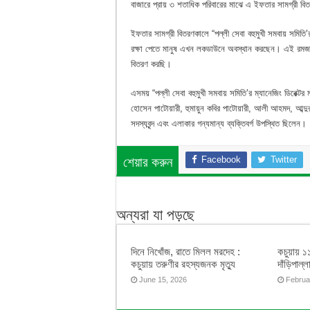
বাজারে প্রায় ৩ শতাধিক পরিবারের মাঝে এ ইফতার সামগ্রী ব
ইফতার সামগ্রী বিতরণকালে “পল্লী সেবা বহুমুখী সমবায় সমিতি’র
রক্ষা পেতে মানুষ এখন লকডাউনে অবস্থান করছেন। এই রমজানে
বিতরণ করছি।
এসময় “পল্লী সেবা বহুমুখী সমবায় সমিতি’র ম্যানেজিং ডিরেক
হোসেন পাটোয়ারী, হুমায়ুন কবির পাটোয়ারী, আলী আহমদ, আব্
সদস্যবৃন্দ এবং এলাকার গন্যমান্য ব্যক্তিবর্গ উপস্থিত ছিলেন।
Facebook
Twitter
শেয়ার করুন
অন্যরা যা পড়ছে
দিনে নিখোঁজ, রাতে মিলল মরদেহ :
কচুয়ায় ১
কচুয়ায় তরুণীর রহস্যজনক মৃত্যু
দাঁড়িপাল্
June 15, 2026
Februa